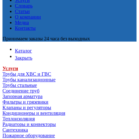
Услуги
Словарь
Статьи
О компании
Медиа
Контакты
Принимаем заказы 24 часа без выходных
Каталог
Закрыть
Услуги
Трубы для ХВС и ГВС
Трубы канализационные
Трубы стальные
Соединение труб
Запорная арматура
Фильтры и грязевики
Клапаны и регуляторы
Кондиционеры и вентиляция
Теплоизоляция
Радиаторы и конвекторы
Сантехника
Пожарное оборудование