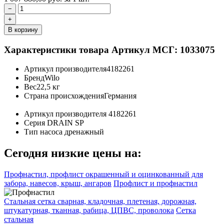
−
+
В корзину
Характеристики товара
Артикул МСГ: 1033075
Артикул производителя
4182261
Бренд
Wilo
Вес
22,5 кг
Страна происхождения
Германия
Артикул производителя
4182261
Серия
DRAIN SP
Тип насоса
дренажный
Сегодня низкие цены на:
Профнастил, профлист окрашенный и оцинкованный для
забора, навесов, крыш, ангаров
Профлист и профнастил
Стальная сетка сварная, кладочная, плетеная, дорожная,
штукатурная, тканная, рабица, ЦПВС, проволока
Сетка
стальная