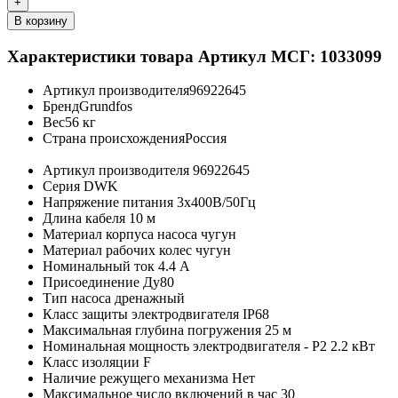
+
В корзину
Характеристики товара
Артикул МСГ: 1033099
Артикул производителя
96922645
Бренд
Grundfos
Вес
56 кг
Страна происхождения
Россия
Артикул производителя
96922645
Серия
DWK
Напряжение питания
3х400В/50Гц
Длина кабеля
10 м
Материал корпуса насоса
чугун
Материал рабочих колес
чугун
Номинальный ток
4.4 A
Присоединение
Ду80
Тип насоса
дренажный
Класс защиты электродвигателя
IP68
Максимальная глубина погружения
25 м
Номинальная мощность электродвигателя - P2
2.2 кВт
Класс изоляции
F
Наличие режущего механизма
Нет
Максимальное число включений в час
30