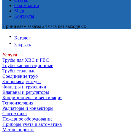
Статьи
О компании
Медиа
Контакты
Принимаем заказы 24 часа без выходных
Каталог
Закрыть
Услуги
Трубы для ХВС и ГВС
Трубы канализационные
Трубы стальные
Соединение труб
Запорная арматура
Фильтры и грязевики
Клапаны и регуляторы
Кондиционеры и вентиляция
Теплоизоляция
Радиаторы и конвекторы
Сантехника
Пожарное оборудование
Приборы учета и автоматика
Металлопрокат