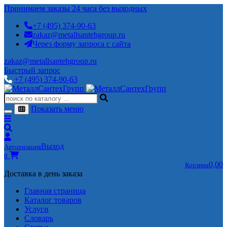
Принимаем заказы 24 часа без выходных
+7 (495) 374-90-63
zakaz@metallsantehgroup.ru
Через форму запроса с сайта
zakaz@metallsantehgroup.ru
Быстрый запрос
+7 (495) 374-90-63
Показать меню
Выход
Авторизация
0
0,00
Корзина
Доставка в день заказа
Главная страница
Каталог товаров
Услуги
Словарь