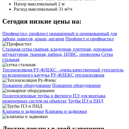
Напор максимальный
2 м
Расход максимальный
31 м³/ч
Сегодня низкие цены на:
Профнастил, профлист окрашенный и оцинкованный для
забора, навесов, крыш, ангаров
Профлист и профнастил
Стальная сетка сварная, кладочная, плетеная, дорожная,
штукатурная, тканная, рабица, ЦПВС, проволока
Сетка
стальная
Теплоизоляция РУ-ФЛЕКС - очень качественный утеплитель
из вспененного каучука
РУ-ФЛЕКС теплоизоляция
Пожарное оборудование
Пожарное оборудование
Полиэтиленовые трубы и фитинги ПЭ для монтажа
инженерных систем на объектах
Трубы ПЭ и ПНД
Клапаны и задвижки
Клапаны и задвижки
Другие товары в этой категории