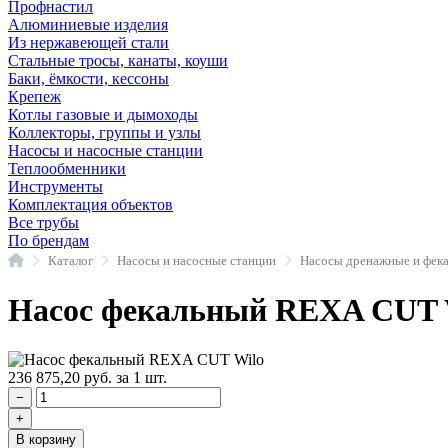
Профнастил
Алюминиевые изделия
Из нержавеющей стали
Стальные тросы, канаты, коуши
Баки, ёмкости, кессоны
Крепеж
Котлы газовые и дымоходы
Коллекторы, группы и узлы
Насосы и насосные станции
Теплообменники
Инструменты
Комплектация объектов
Все трубы
По брендам
Главная
Каталог
Насосы и насосные станции
Насосы дренажные и фек
Насос фекальный REXA CUT 
236 875,20
руб.
за 1 шт.
−
+
В корзину