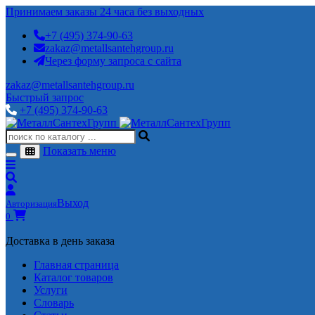
Принимаем заказы 24 часа без выходных
+7 (495) 374-90-63
zakaz@metallsantehgroup.ru
Через форму запроса с сайта
zakaz@metallsantehgroup.ru
Быстрый запрос
+7 (495) 374-90-63
Показать меню
Выход
Авторизация
0
Доставка в день заказа
Главная страница
Каталог товаров
Услуги
Словарь