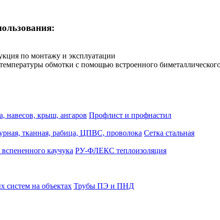
пользования:
рукция по монтажу и эксплуатации
температуры обмотки с помощью встроенного биметаллического
, навесов, крыш, ангаров
Профлист и профнастил
турная, тканная, рабица, ЦПВС, проволока
Сетка стальная
 вспененного каучука
РУ-ФЛЕКС теплоизоляция
 систем на объектах
Трубы ПЭ и ПНД