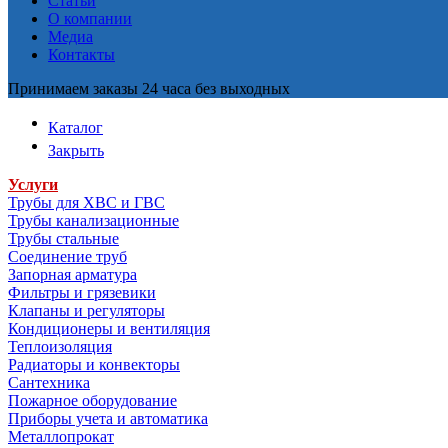
Статьи
О компании
Медиа
Контакты
Принимаем заказы 24 часа без выходных
Каталог
Закрыть
Услуги
Трубы для ХВС и ГВС
Трубы канализационные
Трубы стальные
Соединение труб
Запорная арматура
Фильтры и грязевики
Клапаны и регуляторы
Кондиционеры и вентиляция
Теплоизоляция
Радиаторы и конвекторы
Сантехника
Пожарное оборудование
Приборы учета и автоматика
Металлопрокат