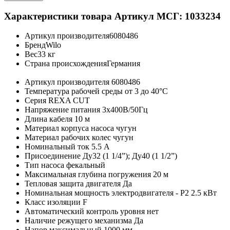
Характеристики товара
Артикул МСГ: 1033234
Артикул производителя
6080486
Бренд
Wilo
Вес
33 кг
Страна происхождения
Германия
Артикул производителя
6080486
Температура рабочей среды
от 3 до 40°C
Серия
REXA CUT
Напряжение питания
3х400В/50Гц
Длина кабеля
10 м
Материал корпуса насоса
чугун
Материал рабочих колес
чугун
Номинальный ток
5.5 A
Присоединение
Ду32 (1 1/4”); Ду40 (1 1/2”)
Тип насоса
фекальный
Максимальная глубина погружения
20 м
Тепловая защита двигателя
Да
Номинальная мощность электродвигателя - P2
2.5 кВт
Класс изоляции
F
Автоматический контроль уровня
нет
Наличие режущего механизма
Да
Напор максимальный
1000 мм