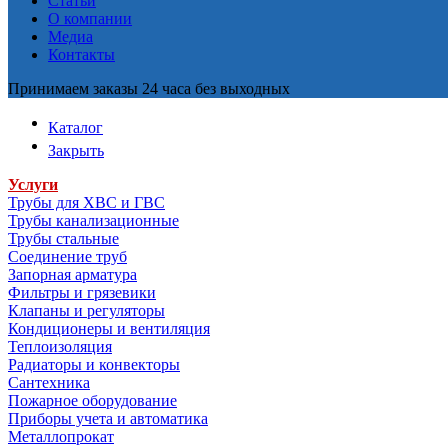
Статьи
О компании
Медиа
Контакты
Принимаем заказы 24 часа без выходных
Каталог
Закрыть
Услуги
Трубы для ХВС и ГВС
Трубы канализационные
Трубы стальные
Соединение труб
Запорная арматура
Фильтры и грязевики
Клапаны и регуляторы
Кондиционеры и вентиляция
Теплоизоляция
Радиаторы и конвекторы
Сантехника
Пожарное оборудование
Приборы учета и автоматика
Металлопрокат