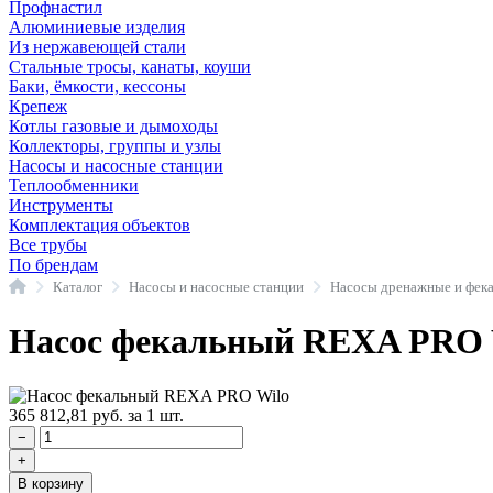
Профнастил
Алюминиевые изделия
Из нержавеющей стали
Стальные тросы, канаты, коуши
Баки, ёмкости, кессоны
Крепеж
Котлы газовые и дымоходы
Коллекторы, группы и узлы
Насосы и насосные станции
Теплообменники
Инструменты
Комплектация объектов
Все трубы
По брендам
Главная
Каталог
Насосы и насосные станции
Насосы дренажные и фек
Насос фекальный REXA PRO 
365 812,81
руб.
за 1 шт.
−
+
В корзину