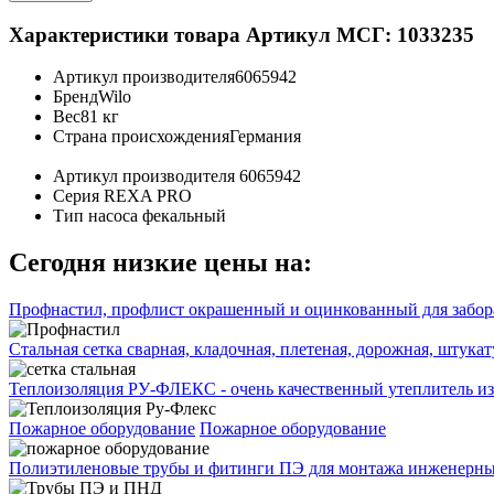
Характеристики товара
Артикул МСГ: 1033235
Артикул производителя
6065942
Бренд
Wilo
Вес
81 кг
Страна происхождения
Германия
Артикул производителя
6065942
Серия
REXA PRO
Тип насоса
фекальный
Сегодня низкие цены на:
Профнастил, профлист окрашенный и оцинкованный для забора
Стальная сетка сварная, кладочная, плетеная, дорожная, штука
Теплоизоляция РУ-ФЛЕКС - очень качественный утеплитель из
Пожарное оборудование
Пожарное оборудование
Полиэтиленовые трубы и фитинги ПЭ для монтажа инженерных