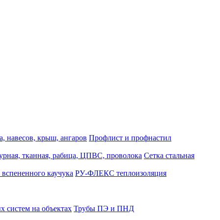
, навесов, крыш, ангаров
Профлист и профнастил
турная, тканная, рабица, ЦПВС, проволока
Сетка стальная
 вспененного каучука
РУ-ФЛЕКС теплоизоляция
 систем на объектах
Трубы ПЭ и ПНД