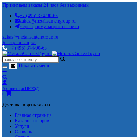
Принимаем заказы 24 часа без выходных
+7 (495) 374-90-63
zakaz@metallsantehgroup.ru
Через форму запроса с сайта
zakaz@metallsantehgroup.ru
Быстрый запрос
+7 (495) 374-90-63
Показать меню
Выход
Авторизация
0
Доставка в день заказа
Главная страница
Каталог товаров
Услуги
Словарь