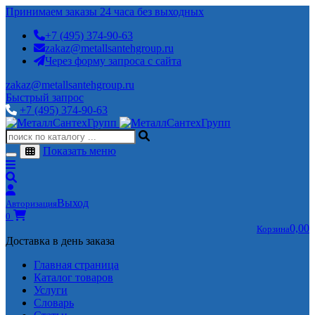
Принимаем заказы 24 часа без выходных
+7 (495) 374-90-63
zakaz@metallsantehgroup.ru
Через форму запроса с сайта
zakaz@metallsantehgroup.ru
Быстрый запрос
+7 (495) 374-90-63
Показать меню
Выход
Авторизация
0
0,00
Корзина
Доставка в день заказа
Главная страница
Каталог товаров
Услуги
Словарь