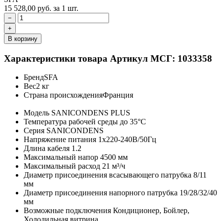
15 528,00
руб.
за 1 шт.
−
+
В корзину
Характеристики товара
Артикул МСГ: 1033358
Бренд
SFA
Вес
2 кг
Страна происхождения
Франция
Модель
SANICONDENS PLUS
Температура рабочей среды
до 35°C
Серия
SANICONDENS
Напряжение питания
1х220-240В/50Гц
Длина кабеля
1.2
Максимальный напор
4500 мм
Максимальный расход
21 м³/ч
Диаметр присоединения всасывающего патрубка
8/11
мм
Диаметр присоединения напорного патрубка
19/28/32/40
мм
Возможные подключения
Кондиционер, Бойлер,
Холодильная витрина