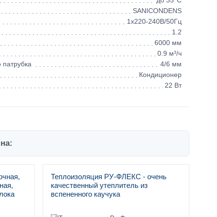
до 35°C
SANICONDENS
1х220-240В/50Гц
1.2
6000 мм
0.9 м³/ч
 патрубка
4/6 мм
Кондиционер
22 Вт
на:
очная,
Теплоизоляция РУ-ФЛЕКС - очень
ная,
качественный утеплитель из
лока
вспененного каучука