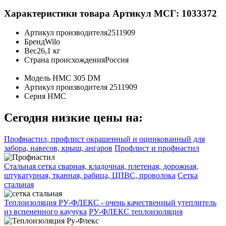
Характеристики товара
Артикул МСГ: 1033372
Артикул производителя
2511909
Бренд
Wilo
Вес
26,1 кг
Страна происхождения
Россия
Модель
HMC 305 DM
Артикул производителя
2511909
Серия
HMC
Сегодня низкие цены на:
Профнастил, профлист окрашенный и оцинкованный для
забора, навесов, крыш, ангаров
Профлист и профнастил
Стальная сетка сварная, кладочная, плетеная, дорожная,
штукатурная, тканная, рабица, ЦПВС, проволока
Сетка
стальная
Теплоизоляция РУ-ФЛЕКС - очень качественный утеплитель
из вспененного каучука
РУ-ФЛЕКС теплоизоляция