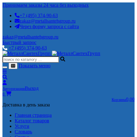
Принимаем заказы 24 часа без выходных
+7 (495) 374-90-63
zakaz@metallsantehgroup.ru
Через форму запроса с сайта
zakaz@metallsantehgroup.ru
Быстрый запрос
+7 (495) 374-90-63
Показать меню
Выход
Авторизация
0
0,00
Корзина
Доставка в день заказа
Главная страница
Каталог товаров
Услуги
Словарь