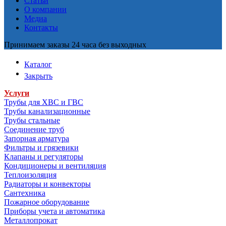
Статьи
О компании
Медиа
Контакты
Принимаем заказы 24 часа без выходных
Каталог
Закрыть
Услуги
Трубы для ХВС и ГВС
Трубы канализационные
Трубы стальные
Соединение труб
Запорная арматура
Фильтры и грязевики
Клапаны и регуляторы
Кондиционеры и вентиляция
Теплоизоляция
Радиаторы и конвекторы
Сантехника
Пожарное оборудование
Приборы учета и автоматика
Металлопрокат