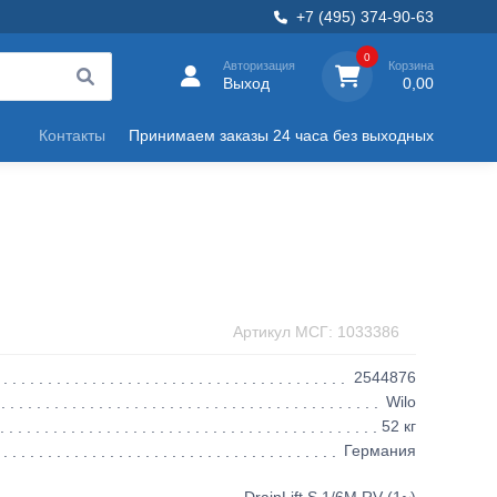
+7 (495) 374-90-63
0
Авторизация
Корзина
Выход
0,00
Контакты
Принимаем заказы 24 часа без выходных
Артикул МСГ: 1033386
2544876
Wilo
52 кг
Германия