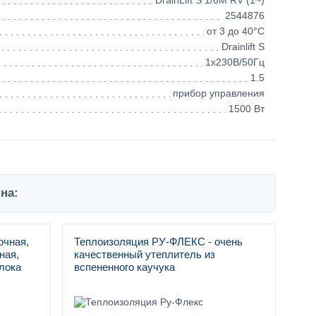
DrainLift S 1/6M RV (1~)
2544876
от 3 до 40°C
Drainlift S
1х230В/50Гц
1.5
прибор управления
1500 Вт
на:
очная,
Теплоизоляция РУ-ФЛЕКС - очень
ная,
качественный утеплитель из
лока
вспененного каучука