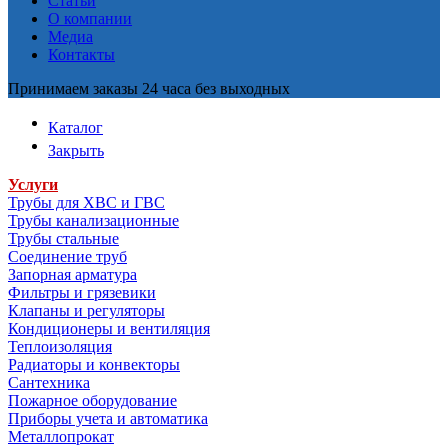
Статьи
О компании
Медиа
Контакты
Принимаем заказы 24 часа без выходных
Каталог
Закрыть
Услуги
Трубы для ХВС и ГВС
Трубы канализационные
Трубы стальные
Соединение труб
Запорная арматура
Фильтры и грязевики
Клапаны и регуляторы
Кондиционеры и вентиляция
Теплоизоляция
Радиаторы и конвекторы
Сантехника
Пожарное оборудование
Приборы учета и автоматика
Металлопрокат