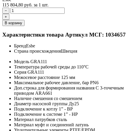
115 804,80
руб.
за 1 шт.
−
+
В корзину
Характеристики товара
Артикул МСГ: 1034657
Бренд
Esbe
Страна происхождения
Швеция
Модель
GRA111
Температура рабочей среды
до 110°C
Серия
GRA111
Межосевое расстояние
125 мм
Максимальное рабочее давление, бар
PN6
Доп.строка для формирования названия
С 3-точечным
приводом ARA661
Наличие смешения
со смешением
Диаметр насосной группы
Ду25
Подключение к котлу
1” - ВР
Подключение к системе
1” - НР
Материал патрубков
сталь
Материал муфт и соединений
латунь
Уплотнительные элементы
PTFE/EPDM