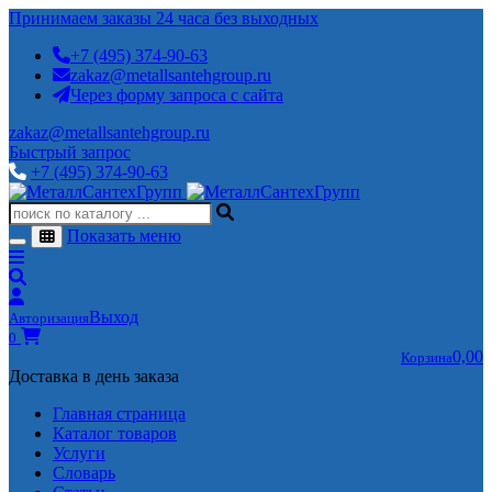
Принимаем заказы 24 часа без выходных
+7 (495) 374-90-63
zakaz@metallsantehgroup.ru
Через форму запроса с сайта
zakaz@metallsantehgroup.ru
Быстрый запрос
+7 (495) 374-90-63
Показать меню
Выход
Авторизация
0
0,00
Корзина
Доставка в день заказа
Главная страница
Каталог товаров
Услуги
Словарь