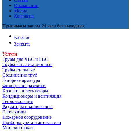
Статьи
О компании
Медиа
Контакты
Принимаем заказы 24 часа без выходных
Каталог
Закрыть
Услуги
Трубы для ХВС и ГВС
Трубы канализационные
Трубы стальные
Соединение труб
Запорная арматура
Фильтры и грязевики
Клапаны и регуляторы
Кондиционеры и вентиляция
Теплоизоляция
Радиаторы и конвекторы
Сантехника
Пожарное оборудование
Приборы учета и автоматика
Металлопрокат