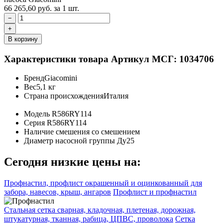
66 265,60
руб.
за 1 шт.
−
+
В корзину
Характеристики товара
Артикул МСГ: 1034706
Бренд
Giacomini
Вес
5,1 кг
Страна происхождения
Италия
Модель
R586RY114
Серия
R586RY114
Наличие смешения
со смешением
Диаметр насосной группы
Ду25
Сегодня низкие цены на:
Профнастил, профлист окрашенный и оцинкованный для
забора, навесов, крыш, ангаров
Профлист и профнастил
Стальная сетка сварная, кладочная, плетеная, дорожная,
штукатурная, тканная, рабица, ЦПВС, проволока
Сетка