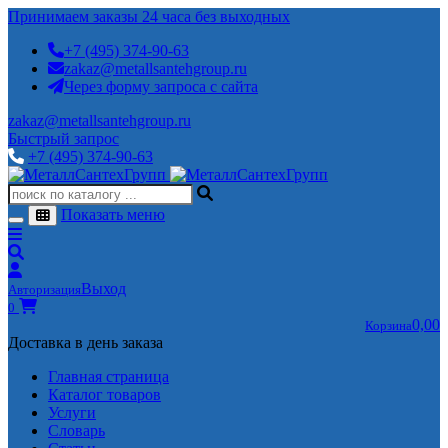
Принимаем заказы 24 часа без выходных
+7 (495) 374-90-63
zakaz@metallsantehgroup.ru
Через форму запроса с сайта
zakaz@metallsantehgroup.ru
Быстрый запрос
+7 (495) 374-90-63
Показать меню
Выход
Авторизация
0
0,00
Корзина
Доставка в день заказа
Главная страница
Каталог товаров
Услуги
Словарь