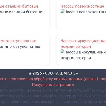
ые станции бытовые
Насосы поверхностные
 многоступенчатые
Насосы циркуляционные
мокрым ротором
© 2026 · ООО «АКВАРЕЛЬ»
ти • согласие на обработку личных данных (cookie)
•
по
Популярные страницы
чной офертой. Цена не включает стоимость доставки. Це
айте носят иллюстративный характер, реальный товар м
р и расценивается, как приглашение делать оферты на 