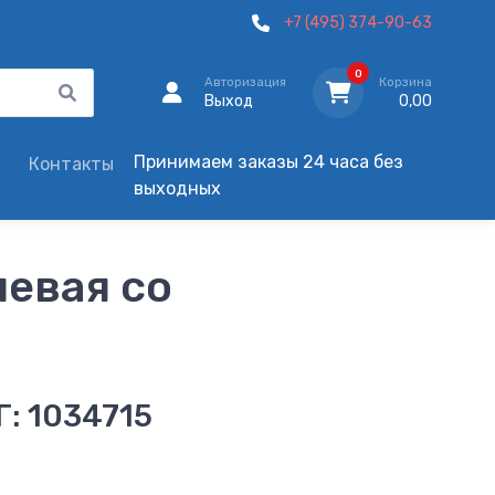
+7 (495) 374-90-63
0
Авторизация
Корзина
Выход
0,00
Принимаем заказы 24 часа без
Контакты
выходных
левая со
: 1034715