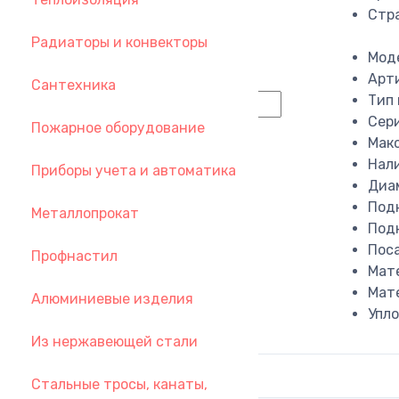
Стр
30 748,80
руб.
Радиаторы и конвекторы
за 1 шт.
Мод
−
Арт
Сантехника
Тип
Сер
Пожарное оборудование
+
Макс
Нал
Приборы учета и автоматика
В корзину
Диа
Подк
Металлопрокат
Под
Поса
Профнастил
Мат
Мат
Алюминиевые изделия
Упл
Из нержавеющей стали
Стальные тросы, канаты,