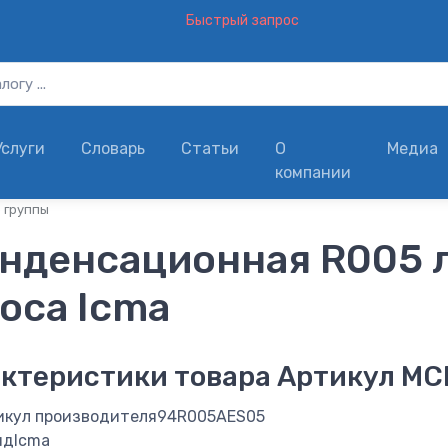
Быстрый запрос
Услуги
Словарь
Статьи
О
Медиа
компании
 группы
онденсационная R005 
оса Icma
ктеристики товара
Артикул МСГ
икул производителя
94R005AES05
нд
Icma