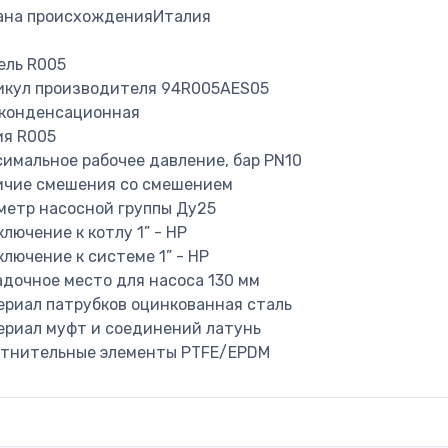
ана происхождения
Италия
ель
R005
икул производителя
94R005AES05
конденсационная
ия
R005
имальное рабочее давление, бар
PN10
ичие смешения
со смешением
метр насосной группы
Ду25
лючение к котлу
1” - НР
ключение к системе
1” - НР
дочное место для насоса
130 мм
ериал патрубков
оцинкованная сталь
ериал муфт и соединений
латунь
отнительные элементы
PTFE/EPDM