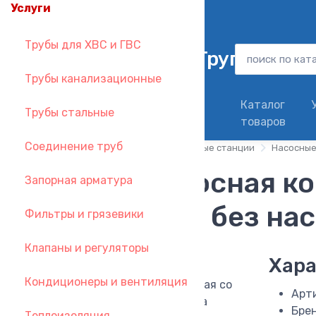
Услуги
zakaz@metallsantehgroup.ru
Трубы для ХВС и ГВС
Трубы канализационные
Доставка в день
Каталог
Трубы стальные
заказа
товаров
Соединение труб
Главная
Каталог
Насосы и насосные станции
Насосные
Группа насосная к
Запорная арматура
смешением без нас
Фильтры и грязевики
Клапаны и регуляторы
Хара
Кондиционеры и вентиляция
Арт
Бре
Теплоизоляция