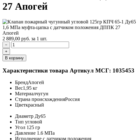
27 Апогей
2 889,00
руб.
за 1 шт.
−
+
В корзину
Характеристики товара
Артикул МСГ: 1035453
Бренд
Апогей
Вес
1,95 кг
Материал
чугун
Страна происхождения
Россия
Цвет
красный
Диаметр
Ду65
Тип
угловой
Угол
125 гр
Давление
1.6 МПа
Исполнение
с датчиком положения