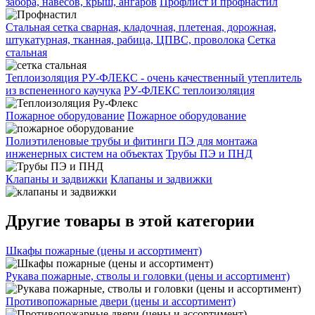
забора, навесов, крыш, ангаров
Профлист и профнастил
Стальная сетка сварная, кладочная, плетеная, дорожная,
штукатурная, тканная, рабица, ЦПВС, проволока
Сетка
стальная
Теплоизоляция РУ-ФЛЕКС - очень качественный утеплитель
из вспененного каучука
РУ-ФЛЕКС теплоизоляция
Пожарное оборудование
Пожарное оборудование
Полиэтиленовые трубы и фитинги ПЭ для монтажа
инженерных систем на объектах
Трубы ПЭ и ПНД
Клапаны и задвижки
Клапаны и задвижки
Другие товары в этой категории
Шкафы пожарные (цены и ассортимент)
Рукава пожарные, стволы и головки (цены и ассортимент)
Противопожарные двери (цены и ассортимент)