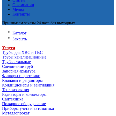
Статьи
О компании
Медиа
Контакты
Принимаем заказы 24 часа без выходных
Каталог
Закрыть
Услуги
Трубы для ХВС и ГВС
Трубы канализационные
Трубы стальные
Соединение труб
Запорная арматура
Фильтры и грязевики
Клапаны и регуляторы
Кондиционеры и вентиляция
Теплоизоляция
Радиаторы и конвекторы
Сантехника
Пожарное оборудование
Приборы учета и автоматика
Металлопрокат