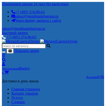
Принимаем заказы 24 часа без выходных
+7 (495) 374-90-63
zakaz@metallsantehgroup.ru
Через форму запроса с сайта
zakaz@metallsantehgroup.ru
Быстрый запрос
+7 (495) 374-90-63
Показать меню
Выход
Авторизация
0
0,00
Корзина
Доставка в день заказа
Главная страница
Каталог товаров
Услуги
Словарь