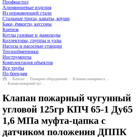
Профнастил
Алюминиевые изделия
Из нержавеющей стали
Стальные тросы, канаты, коуши
Баки, ёмкости, кессоны
Крепеж
Котлы газовые и дымоходы
Коллекторы, группы и узлы
Насосы и насосные станции
Теплообменники
Инструменты
Комплектация объектов
Все трубы
По брендам
Главная
Каталог
Пожарное оборудование
Клапаны пожарные краны и вентили
Клапан пожарный чугун КПЧ угловой 125гр с датчиком положения Апогей
Клапан пожарный чугунный
угловой 125гр КПЧ 65-1 Ду65
1,6 МПа муфта-цапка с
датчиком положения ДППК