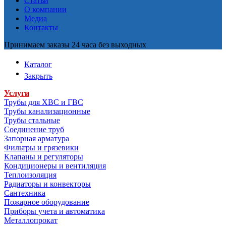
Статьи
О компании
Медиа
Контакты
Принимаем заказы 24 часа без выходных
Каталог
Закрыть
Услуги
Трубы для ХВС и ГВС
Трубы канализационные
Трубы стальные
Соединение труб
Запорная арматура
Фильтры и грязевики
Клапаны и регуляторы
Кондиционеры и вентиляция
Теплоизоляция
Радиаторы и конвекторы
Сантехника
Пожарное оборудование
Приборы учета и автоматика
Металлопрокат