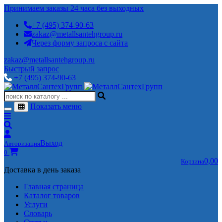
Принимаем заказы 24 часа без выходных
+7 (495) 374-90-63
zakaz@metallsantehgroup.ru
Через форму запроса с сайта
zakaz@metallsantehgroup.ru
Быстрый запрос
+7 (495) 374-90-63
Показать меню
Выход
Авторизация
0
0,00
Корзина
Доставка в день заказа
Главная страница
Каталог товаров
Услуги
Словарь