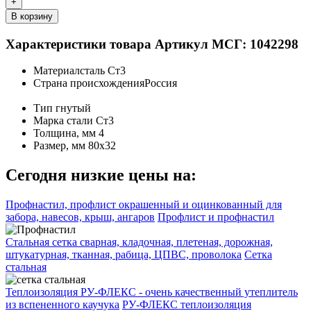
+
В корзину
Характеристики товара
Артикул МСГ: 1042298
Материал
сталь Ст3
Страна происхождения
Россия
Тип
гнутый
Марка стали
Ст3
Толщина, мм
4
Размер, мм
80х32
Сегодня низкие цены на:
Профнастил, профлист окрашенный и оцинкованный для
забора, навесов, крыш, ангаров
Профлист и профнастил
Стальная сетка сварная, кладочная, плетеная, дорожная,
штукатурная, тканная, рабица, ЦПВС, проволока
Сетка
стальная
Теплоизоляция РУ-ФЛЕКС - очень качественный утеплитель
из вспененного каучука
РУ-ФЛЕКС теплоизоляция