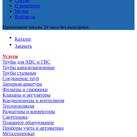
Статьи
О компании
Медиа
Контакты
Принимаем заказы 24 часа без выходных
Каталог
Закрыть
Услуги
Трубы для ХВС и ГВС
Трубы канализационные
Трубы стальные
Соединение труб
Запорная арматура
Фильтры и грязевики
Клапаны и регуляторы
Кондиционеры и вентиляция
Теплоизоляция
Радиаторы и конвекторы
Сантехника
Пожарное оборудование
Приборы учета и автоматика
Металлопрокат