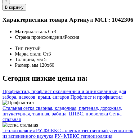
+
В корзину
Характеристики товара
Артикул МСГ: 1042306
Материал
сталь Ст3
Страна происхождения
Россия
Тип
гнутый
Марка стали
Ст3
Толщина, мм
5
Размер, мм
120х60
Сегодня низкие цены на:
Профнастил, профлист окрашенный и оцинкованный для
забора, навесов, крыш, ангаров
Профлист и профнастил
Стальная сетка сварная, кладочная, плетеная, дорожная,
штукатурная, тканная, рабица, ЦПВС, проволока
Сетка
стальная
Теплоизоляция РУ-ФЛЕКС - очень качественный утеплитель
из вспененного каучука
РУ-ФЛЕКС теплоизоляция