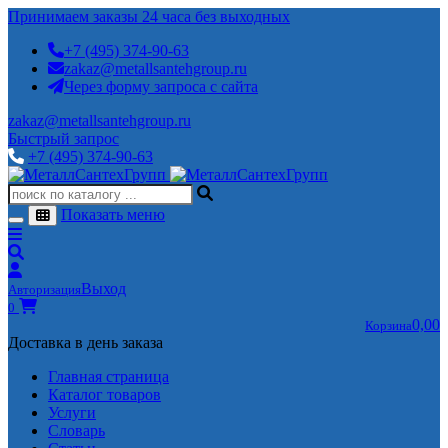
Принимаем заказы 24 часа без выходных
+7 (495) 374-90-63
zakaz@metallsantehgroup.ru
Через форму запроса с сайта
zakaz@metallsantehgroup.ru
Быстрый запрос
+7 (495) 374-90-63
Показать меню
Выход
Авторизация
0
0,00
Корзина
Доставка в день заказа
Главная страница
Каталог товаров
Услуги
Словарь