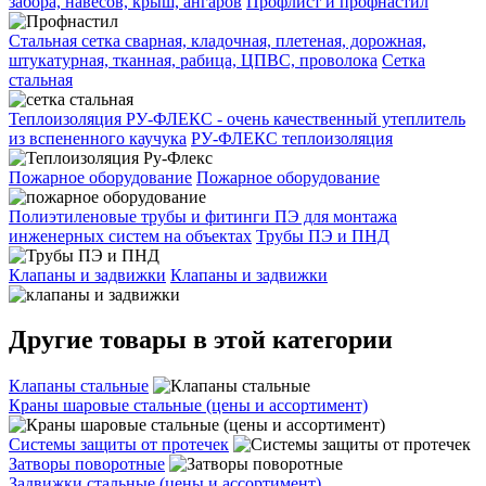
забора, навесов, крыш, ангаров
Профлист и профнастил
Стальная сетка сварная, кладочная, плетеная, дорожная,
штукатурная, тканная, рабица, ЦПВС, проволока
Сетка
стальная
Теплоизоляция РУ-ФЛЕКС - очень качественный утеплитель
из вспененного каучука
РУ-ФЛЕКС теплоизоляция
Пожарное оборудование
Пожарное оборудование
Полиэтиленовые трубы и фитинги ПЭ для монтажа
инженерных систем на объектах
Трубы ПЭ и ПНД
Клапаны и задвижки
Клапаны и задвижки
Другие товары в этой категории
Клапаны стальные
Краны шаровые стальные (цены и ассортимент)
Системы защиты от протечек
Затворы поворотные
Задвижки стальные (цены и ассортимент)