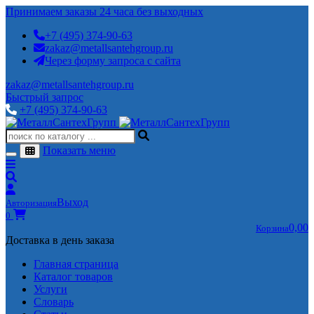
Принимаем заказы 24 часа без выходных
+7 (495) 374-90-63
zakaz@metallsantehgroup.ru
Через форму запроса с сайта
zakaz@metallsantehgroup.ru
Быстрый запрос
+7 (495) 374-90-63
Показать меню
Выход
Авторизация
0
0,00
Корзина
Доставка в день заказа
Главная страница
Каталог товаров
Услуги
Словарь