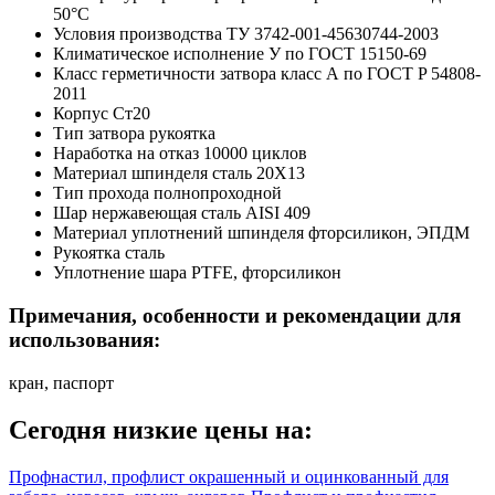
50°C
Условия производства
ТУ 3742-001-45630744-2003
Климатическое исполнение
У по ГОСТ 15150-69
Класс герметичности затвора
класс А по ГОСТ P 54808-
2011
Корпус
Ст20
Тип затвора
рукоятка
Наработка на отказ
10000 циклов
Материал шпинделя
сталь 20Х13
Тип прохода
полнопроходной
Шар
нержавеющая сталь AISI 409
Материал уплотнений шпинделя
фторсиликон, ЭПДМ
Рукоятка
сталь
Уплотнение шара
PTFE, фторсиликон
Примечания, особенности и рекомендации для
использования:
кран, паспорт
Сегодня низкие цены на:
Профнастил, профлист окрашенный и оцинкованный для