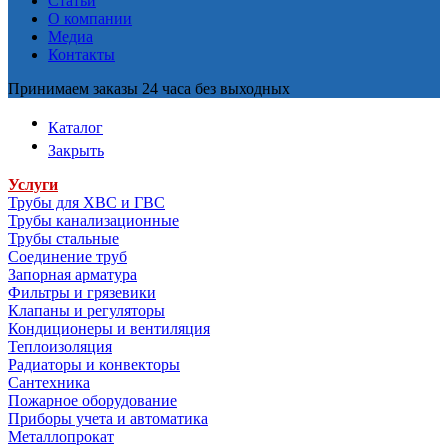
Статьи
О компании
Медиа
Контакты
Принимаем заказы 24 часа без выходных
Каталог
Закрыть
Услуги
Трубы для ХВС и ГВС
Трубы канализационные
Трубы стальные
Соединение труб
Запорная арматура
Фильтры и грязевики
Клапаны и регуляторы
Кондиционеры и вентиляция
Теплоизоляция
Радиаторы и конвекторы
Сантехника
Пожарное оборудование
Приборы учета и автоматика
Металлопрокат