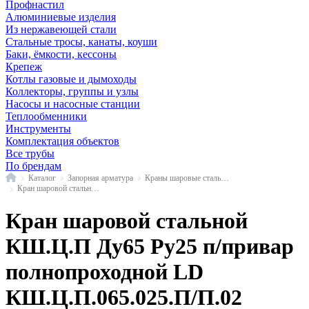
Профнастил
Алюминиевые изделия
Из нержавеющей стали
Стальные тросы, канаты, коуши
Баки, ёмкости, кессоны
Крепеж
Котлы газовые и дымоходы
Коллекторы, группы и узлы
Насосы и насосные станции
Теплообменники
Инструменты
Комплектация объектов
Все трубы
По брендам
Главная
Каталог
Запорная арматура
Краны шаровые стальные
Кран шаровой стальной КШ.Ц.П п/привар полнопроходной LD
Кран шаровой стальной
КШ.Ц.П Ду65 Ру25 п/привар
полнопроходной LD
КШ.Ц.П.065.025.П/П.02