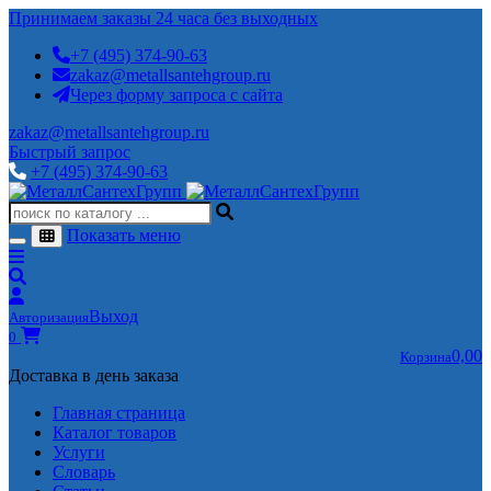
Принимаем заказы 24 часа без выходных
+7 (495) 374-90-63
zakaz@metallsantehgroup.ru
Через форму запроса с сайта
zakaz@metallsantehgroup.ru
Быстрый запрос
+7 (495) 374-90-63
Показать меню
Выход
Авторизация
0
0,00
Корзина
Доставка в день заказа
Главная страница
Каталог товаров
Услуги
Словарь