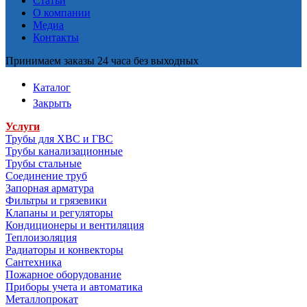
Статьи
О компании
Медиа
Контакты
Принимаем заказы 24 часа без выходных
Каталог
Закрыть
Услуги
Трубы для ХВС и ГВС
Трубы канализационные
Трубы стальные
Соединение труб
Запорная арматура
Фильтры и грязевики
Клапаны и регуляторы
Кондиционеры и вентиляция
Теплоизоляция
Радиаторы и конвекторы
Сантехника
Пожарное оборудование
Приборы учета и автоматика
Металлопрокат