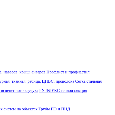
, навесов, крыш, ангаров
Профлист и профнастил
турная, тканная, рабица, ЦПВС, проволока
Сетка стальная
 вспененного каучука
РУ-ФЛЕКС теплоизоляция
 систем на объектах
Трубы ПЭ и ПНД