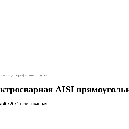
авеющие профильные трубы
ектросварная AISI прямоуголь