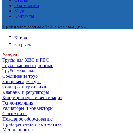
Статьи
О компании
Медиа
Контакты
Принимаем заказы 24 часа без выходных
Каталог
Закрыть
Услуги
Трубы для ХВС и ГВС
Трубы канализационные
Трубы стальные
Соединение труб
Запорная арматура
Фильтры и грязевики
Клапаны и регуляторы
Кондиционеры и вентиляция
Теплоизоляция
Радиаторы и конвекторы
Сантехника
Пожарное оборудование
Приборы учета и автоматика
Металлопрокат