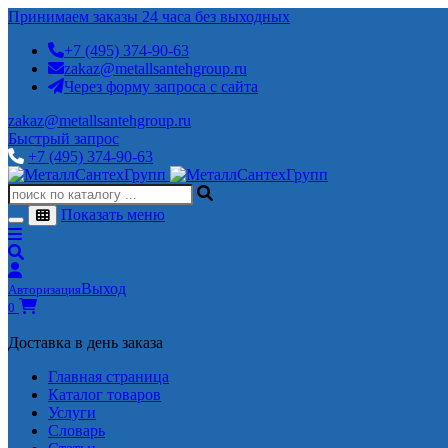
Принимаем заказы 24 часа без выходных
+7 (495) 374-90-63
zakaz@metallsantehgroup.ru
Через форму запроса с сайта
zakaz@metallsantehgroup.ru
Быстрый запрос
+7 (495) 374-90-63
Показать меню
Выход
Авторизация
0
Доставка в день заказа
Главная страница
Каталог товаров
Услуги
Словарь