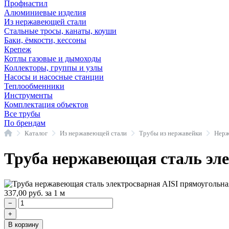
Профнастил
Алюминиевые изделия
Из нержавеющей стали
Стальные тросы, канаты, коуши
Баки, ёмкости, кессоны
Крепеж
Котлы газовые и дымоходы
Коллекторы, группы и узлы
Насосы и насосные станции
Теплообменники
Инструменты
Комплектация объектов
Все трубы
По брендам
Главная
Каталог
Из нержавеющей стали
Трубы из нержавейки
Нерж
Труба нержавеющая сталь эл
337,00
руб.
за 1 м
−
+
В корзину