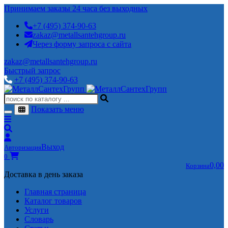
Принимаем заказы 24 часа без выходных
+7 (495) 374-90-63
zakaz@metallsantehgroup.ru
Через форму запроса с сайта
zakaz@metallsantehgroup.ru
Быстрый запрос
+7 (495) 374-90-63
Показать меню
Выход
Авторизация
0
0,00
Корзина
Доставка в день заказа
Главная страница
Каталог товаров
Услуги
Словарь