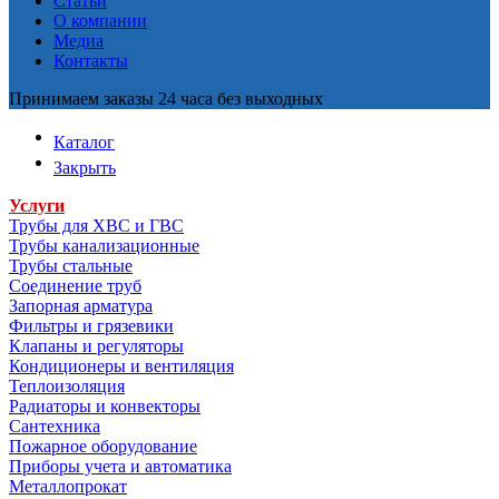
Статьи
О компании
Медиа
Контакты
Принимаем заказы 24 часа без выходных
Каталог
Закрыть
Услуги
Трубы для ХВС и ГВС
Трубы канализационные
Трубы стальные
Соединение труб
Запорная арматура
Фильтры и грязевики
Клапаны и регуляторы
Кондиционеры и вентиляция
Теплоизоляция
Радиаторы и конвекторы
Сантехника
Пожарное оборудование
Приборы учета и автоматика
Металлопрокат