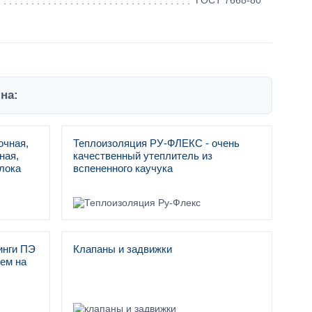
ГОСТ 7668-80
на:
очная,
Теплоизоляция РУ-ФЛЕКС - очень
ная,
качественный утеплитель из
лока
вспененного каучука
инги ПЭ
Клапаны и задвижки
ем на