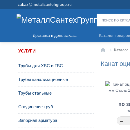
zakaz@metallsantehgroup.ru
Доставка в день заказа
Каталог товаров
Главная
Каталог
УСЛУГИ
Канат оц
Трубы для ХВС и ГВС
Трубы канализационные
Трубы стальные
по з
Соединение труб
з
Запорная арматура
−