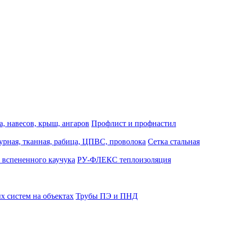
, навесов, крыш, ангаров
Профлист и профнастил
турная, тканная, рабица, ЦПВС, проволока
Сетка стальная
 вспененного каучука
РУ-ФЛЕКС теплоизоляция
 систем на объектах
Трубы ПЭ и ПНД