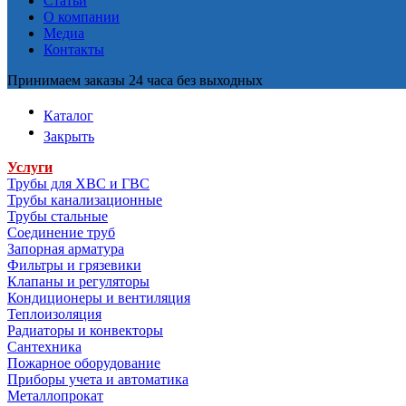
Статьи
О компании
Медиа
Контакты
Принимаем заказы 24 часа без выходных
Каталог
Закрыть
Услуги
Трубы для ХВС и ГВС
Трубы канализационные
Трубы стальные
Соединение труб
Запорная арматура
Фильтры и грязевики
Клапаны и регуляторы
Кондиционеры и вентиляция
Теплоизоляция
Радиаторы и конвекторы
Сантехника
Пожарное оборудование
Приборы учета и автоматика
Металлопрокат