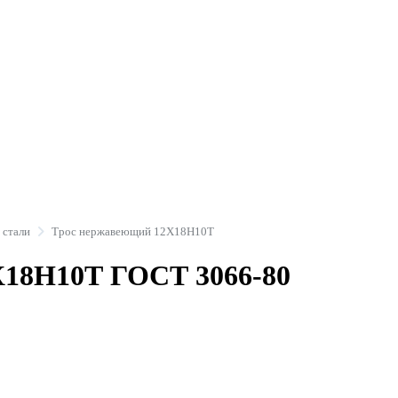
 стали
Трос нержавеющий 12Х18Н10Т
Х18Н10Т ГОСТ 3066-80