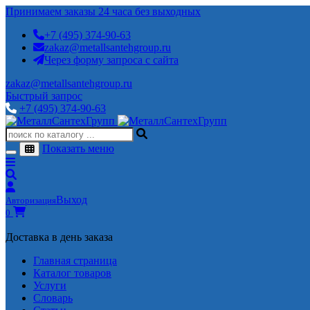
Принимаем заказы 24 часа без выходных
+7 (495) 374-90-63
zakaz@metallsantehgroup.ru
Через форму запроса с сайта
zakaz@metallsantehgroup.ru
Быстрый запрос
+7 (495) 374-90-63
Показать меню
Выход
Авторизация
0
Доставка в день заказа
Главная страница
Каталог товаров
Услуги
Словарь