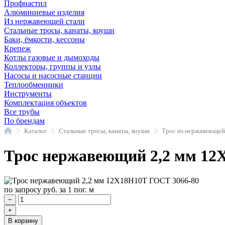
Профнастил
Алюминиевые изделия
Из нержавеющей стали
Стальные тросы, канаты, коуши
Баки, ёмкости, кессоны
Крепеж
Котлы газовые и дымоходы
Коллекторы, группы и узлы
Насосы и насосные станции
Теплообменники
Инструменты
Комплектация объектов
Все трубы
По брендам
Главная
Каталог
Стальные тросы, канаты, коуши
Трос из нержавеющей
Трос нержавеющий 2,2 мм 12
по запросу
руб.
за 1 пог. м
−
+
В корзину