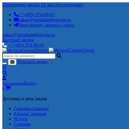
Принимаем заказы 24 часа без выходных
+7 (495) 374-90-63
zakaz@metallsantehgroup.ru
Через форму запроса с сайта
zakaz@metallsantehgroup.ru
Быстрый запрос
+7 (495) 374-90-63
Показать меню
Выход
Авторизация
0
Доставка в день заказа
Главная страница
Каталог товаров
Услуги
Словарь