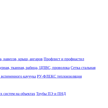
, навесов, крыш, ангаров
Профлист и профнастил
турная, тканная, рабица, ЦПВС, проволока
Сетка стальная
 вспененного каучука
РУ-ФЛЕКС теплоизоляция
 систем на объектах
Трубы ПЭ и ПНД