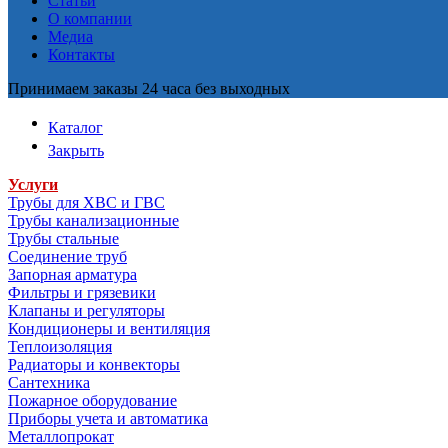
Статьи
О компании
Медиа
Контакты
Принимаем заказы 24 часа без выходных
Каталог
Закрыть
Услуги
Трубы для ХВС и ГВС
Трубы канализационные
Трубы стальные
Соединение труб
Запорная арматура
Фильтры и грязевики
Клапаны и регуляторы
Кондиционеры и вентиляция
Теплоизоляция
Радиаторы и конвекторы
Сантехника
Пожарное оборудование
Приборы учета и автоматика
Металлопрокат