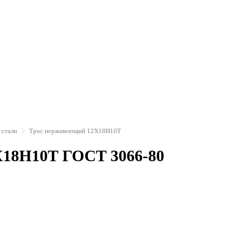
 стали
Трос нержавеющий 12Х18Н10Т
Х18Н10Т ГОСТ 3066-80