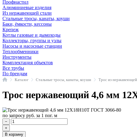
Профнастил
Алюминиевые изделия
Из нержавеющей стали
Стальные тросы, канаты, коуши
Баки, ёмкости, кессоны
Крепеж
Котлы газовые и дымоходы
Коллекторы, группы и узлы
Насосы и насосные станции
Теплообменники
Инструменты
Комплектация объектов
Все трубы
По брендам
Главная
Каталог
Стальные тросы, канаты, коуши
Трос из нержавеющей
Трос нержавеющий 4,6 мм 12
по запросу
руб.
за 1 пог. м
−
+
В корзину