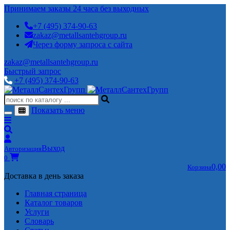
Принимаем заказы 24 часа без выходных
+7 (495) 374-90-63
zakaz@metallsantehgroup.ru
Через форму запроса с сайта
zakaz@metallsantehgroup.ru
Быстрый запрос
+7 (495) 374-90-63
Показать меню
Выход
Авторизация
0
0,00
Корзина
Доставка в день заказа
Главная страница
Каталог товаров
Услуги
Словарь