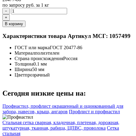
по запросу
руб.
за 1 кг
−
+
В корзину
Характеристики товара
Артикул МСГ: 1057499
ГОСТ или марка
ГОСТ 20477-86
Материал
полиэтилен
Страна происхождения
Россия
Толщина
0.1 мм
Ширина
50 мм
Цвет
прозрачный
Сегодня низкие цены на:
Профнастил, профлист окрашенный и оцинкованный для
забора, навесов, крыш, ангаров
Профлист и профнастил
Стальная сетка сварная, кладочная, плетеная, дорожная,
штукатурная, тканная, рабица, ЦПВС, проволока
Сетка
стальная