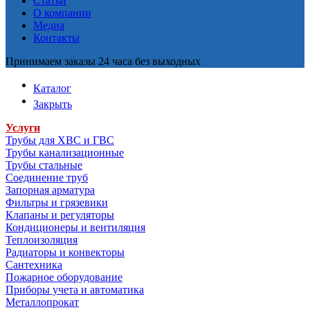
Статьи
О компании
Медиа
Контакты
Принимаем заказы 24 часа без выходных
Каталог
Закрыть
Услуги
Трубы для ХВС и ГВС
Трубы канализационные
Трубы стальные
Соединение труб
Запорная арматура
Фильтры и грязевики
Клапаны и регуляторы
Кондиционеры и вентиляция
Теплоизоляция
Радиаторы и конвекторы
Сантехника
Пожарное оборудование
Приборы учета и автоматика
Металлопрокат