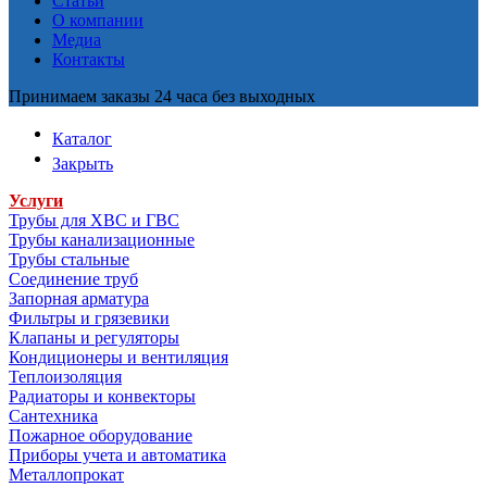
Статьи
О компании
Медиа
Контакты
Принимаем заказы 24 часа без выходных
Каталог
Закрыть
Услуги
Трубы для ХВС и ГВС
Трубы канализационные
Трубы стальные
Соединение труб
Запорная арматура
Фильтры и грязевики
Клапаны и регуляторы
Кондиционеры и вентиляция
Теплоизоляция
Радиаторы и конвекторы
Сантехника
Пожарное оборудование
Приборы учета и автоматика
Металлопрокат