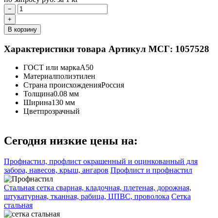
−
+
В корзину
Характеристики товара
Артикул МСГ: 1057528
ГОСТ или марка
А50
Материал
полиэтилен
Страна происхождения
Россия
Толщина
0.08 мм
Ширина
130 мм
Цвет
прозрачный
Сегодня низкие цены на:
Профнастил, профлист окрашенный и оцинкованный для
забора, навесов, крыш, ангаров
Профлист и профнастил
Стальная сетка сварная, кладочная, плетеная, дорожная,
штукатурная, тканная, рабица, ЦПВС, проволока
Сетка
стальная