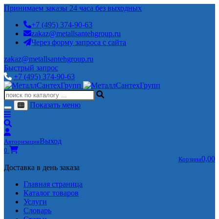
Принимаем заказы 24 часа без выходных
+7 (495) 374-90-63
zakaz@metallsantehgroup.ru
Через форму запроса с сайта
zakaz@metallsantehgroup.ru
Быстрый запрос
+7 (495) 374-90-63
Показать меню
Выход
Авторизация
0
0,00
Корзина
Доставка в день заказа
Главная страница
Каталог товаров
Услуги
Словарь