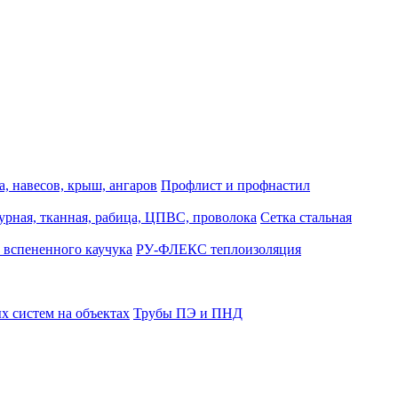
, навесов, крыш, ангаров
Профлист и профнастил
турная, тканная, рабица, ЦПВС, проволока
Сетка стальная
 вспененного каучука
РУ-ФЛЕКС теплоизоляция
 систем на объектах
Трубы ПЭ и ПНД