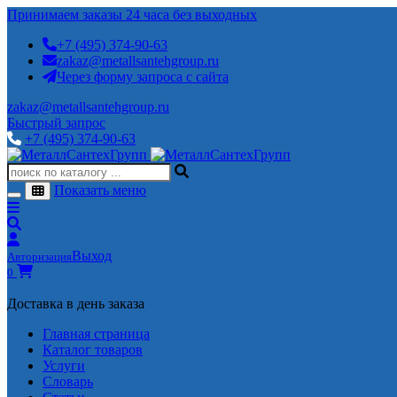
Принимаем заказы 24 часа без выходных
+7 (495) 374-90-63
zakaz@metallsantehgroup.ru
Через форму запроса с сайта
zakaz@metallsantehgroup.ru
Быстрый запрос
+7 (495) 374-90-63
Показать меню
Выход
Авторизация
0
Доставка в день заказа
Главная страница
Каталог товаров
Услуги
Словарь