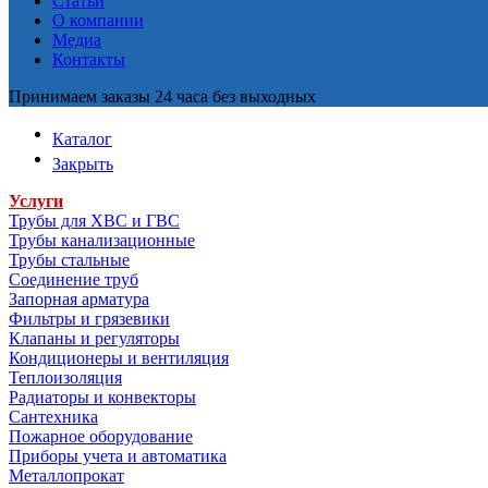
Статьи
О компании
Медиа
Контакты
Принимаем заказы 24 часа без выходных
Каталог
Закрыть
Услуги
Трубы для ХВС и ГВС
Трубы канализационные
Трубы стальные
Соединение труб
Запорная арматура
Фильтры и грязевики
Клапаны и регуляторы
Кондиционеры и вентиляция
Теплоизоляция
Радиаторы и конвекторы
Сантехника
Пожарное оборудование
Приборы учета и автоматика
Металлопрокат