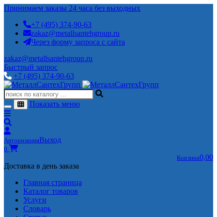
Принимаем заказы 24 часа без выходных
+7 (495) 374-90-63
zakaz@metallsantehgroup.ru
Через форму запроса с сайта
zakaz@metallsantehgroup.ru
Быстрый запрос
+7 (495) 374-90-63
Показать меню
Выход
Авторизация
0
0,00
Корзина
Доставка в день заказа
Главная страница
Каталог товаров
Услуги
Словарь