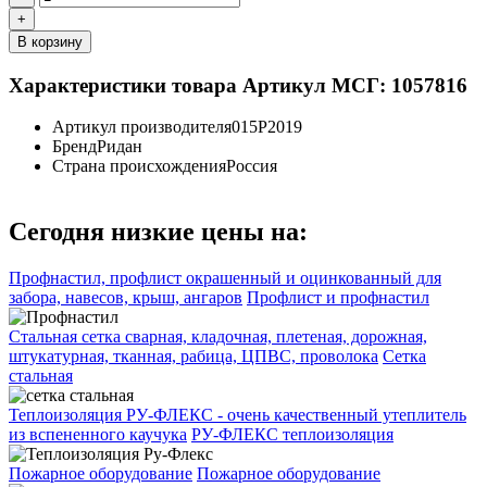
+
В корзину
Характеристики товара
Артикул МСГ: 1057816
Артикул производителя
015P2019
Бренд
Ридан
Страна происхождения
Россия
Сегодня низкие цены на:
Профнастил, профлист окрашенный и оцинкованный для
забора, навесов, крыш, ангаров
Профлист и профнастил
Стальная сетка сварная, кладочная, плетеная, дорожная,
штукатурная, тканная, рабица, ЦПВС, проволока
Сетка
стальная
Теплоизоляция РУ-ФЛЕКС - очень качественный утеплитель
из вспененного каучука
РУ-ФЛЕКС теплоизоляция
Пожарное оборудование
Пожарное оборудование