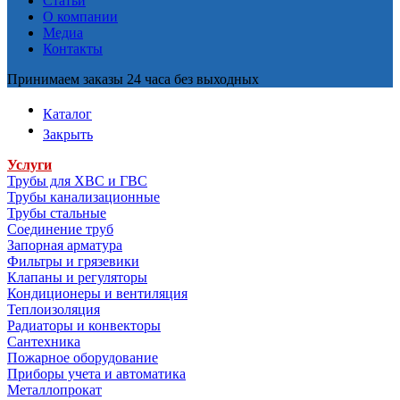
Статьи
О компании
Медиа
Контакты
Принимаем заказы 24 часа без выходных
Каталог
Закрыть
Услуги
Трубы для ХВС и ГВС
Трубы канализационные
Трубы стальные
Соединение труб
Запорная арматура
Фильтры и грязевики
Клапаны и регуляторы
Кондиционеры и вентиляция
Теплоизоляция
Радиаторы и конвекторы
Сантехника
Пожарное оборудование
Приборы учета и автоматика
Металлопрокат