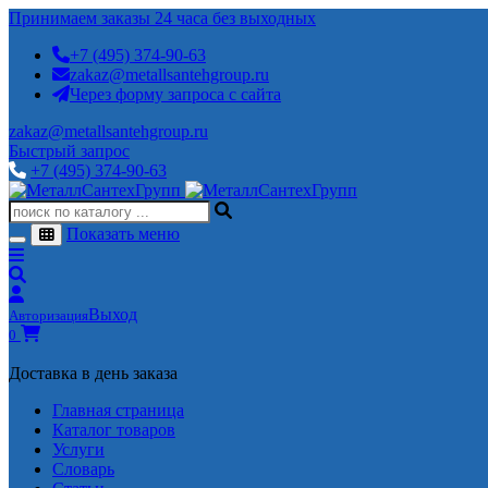
Принимаем заказы 24 часа без выходных
+7 (495) 374-90-63
zakaz@metallsantehgroup.ru
Через форму запроса с сайта
zakaz@metallsantehgroup.ru
Быстрый запрос
+7 (495) 374-90-63
Показать меню
Выход
Авторизация
0
Доставка в день заказа
Главная страница
Каталог товаров
Услуги
Словарь