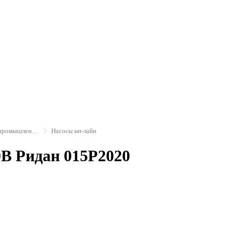
Насосы циркуляционные промышленные
Насосы ин-лайн
0В Ридан 015P2020