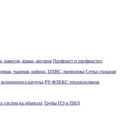
, навесов, крыш, ангаров
Профлист и профнастил
турная, тканная, рабица, ЦПВС, проволока
Сетка стальная
 вспененного каучука
РУ-ФЛЕКС теплоизоляция
 систем на объектах
Трубы ПЭ и ПНД