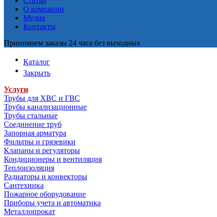
Статьи
О компании
Медиа
Контакты
Принимаем заказы 24 часа без выходных
Каталог
Закрыть
Услуги
Трубы для ХВС и ГВС
Трубы канализационные
Трубы стальные
Соединение труб
Запорная арматура
Фильтры и грязевики
Клапаны и регуляторы
Кондиционеры и вентиляция
Теплоизоляция
Радиаторы и конвекторы
Сантехника
Пожарное оборудование
Приборы учета и автоматика
Металлопрокат