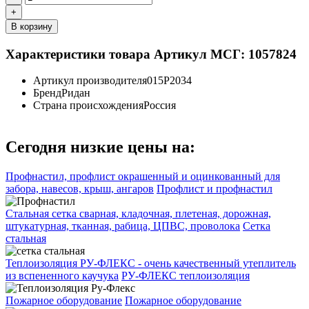
+
В корзину
Характеристики товара
Артикул МСГ: 1057824
Артикул производителя
015P2034
Бренд
Ридан
Страна происхождения
Россия
Сегодня низкие цены на:
Профнастил, профлист окрашенный и оцинкованный для
забора, навесов, крыш, ангаров
Профлист и профнастил
Стальная сетка сварная, кладочная, плетеная, дорожная,
штукатурная, тканная, рабица, ЦПВС, проволока
Сетка
стальная
Теплоизоляция РУ-ФЛЕКС - очень качественный утеплитель
из вспененного каучука
РУ-ФЛЕКС теплоизоляция
Пожарное оборудование
Пожарное оборудование