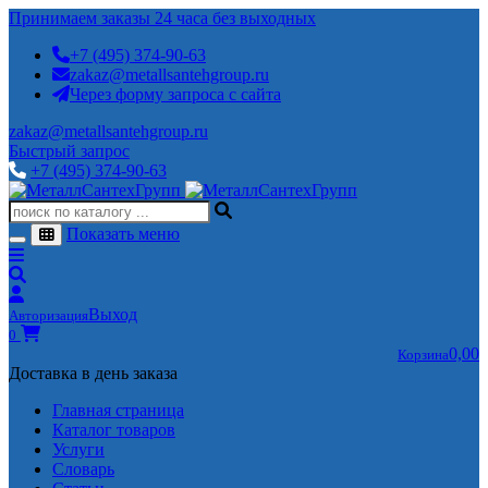
Принимаем заказы 24 часа без выходных
+7 (495) 374-90-63
zakaz@metallsantehgroup.ru
Через форму запроса с сайта
zakaz@metallsantehgroup.ru
Быстрый запрос
+7 (495) 374-90-63
Показать меню
Выход
Авторизация
0
0,00
Корзина
Доставка в день заказа
Главная страница
Каталог товаров
Услуги
Словарь