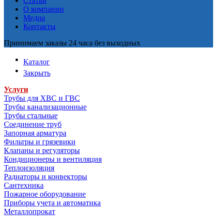
Статьи
О компании
Медиа
Контакты
Принимаем заказы 24 часа без выходных
Каталог
Закрыть
Услуги
Трубы для ХВС и ГВС
Трубы канализационные
Трубы стальные
Соединение труб
Запорная арматура
Фильтры и грязевики
Клапаны и регуляторы
Кондиционеры и вентиляция
Теплоизоляция
Радиаторы и конвекторы
Сантехника
Пожарное оборудование
Приборы учета и автоматика
Металлопрокат