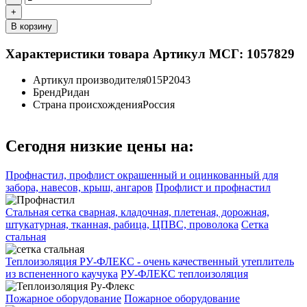
+
В корзину
Характеристики товара
Артикул МСГ: 1057829
Артикул производителя
015P2043
Бренд
Ридан
Страна происхождения
Россия
Сегодня низкие цены на:
Профнастил, профлист окрашенный и оцинкованный для
забора, навесов, крыш, ангаров
Профлист и профнастил
Стальная сетка сварная, кладочная, плетеная, дорожная,
штукатурная, тканная, рабица, ЦПВС, проволока
Сетка
стальная
Теплоизоляция РУ-ФЛЕКС - очень качественный утеплитель
из вспененного каучука
РУ-ФЛЕКС теплоизоляция
Пожарное оборудование
Пожарное оборудование