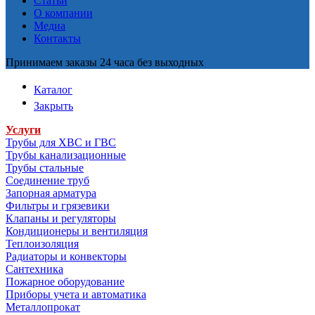
Статьи
О компании
Медиа
Контакты
Принимаем заказы 24 часа без выходных
Каталог
Закрыть
Услуги
Трубы для ХВС и ГВС
Трубы канализационные
Трубы стальные
Соединение труб
Запорная арматура
Фильтры и грязевики
Клапаны и регуляторы
Кондиционеры и вентиляция
Теплоизоляция
Радиаторы и конвекторы
Сантехника
Пожарное оборудование
Приборы учета и автоматика
Металлопрокат