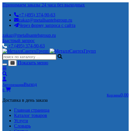
Принимаем заказы 24 часа без выходных
+7 (495) 374-90-63
zakaz@metallsantehgroup.ru
Через форму запроса с сайта
zakaz@metallsantehgroup.ru
Быстрый запрос
+7 (495) 374-90-63
Показать меню
Выход
Авторизация
0
0,00
Корзина
Доставка в день заказа
Главная страница
Каталог товаров
Услуги
Словарь