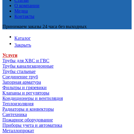
Статьи
О компании
Медиа
Контакты
Принимаем заказы 24 часа без выходных
Каталог
Закрыть
Услуги
Трубы для ХВС и ГВС
Трубы канализационные
Трубы стальные
Соединение труб
Запорная арматура
Фильтры и грязевики
Клапаны и регуляторы
Кондиционеры и вентиляция
Теплоизоляция
Радиаторы и конвекторы
Сантехника
Пожарное оборудование
Приборы учета и автоматика
Металлопрокат