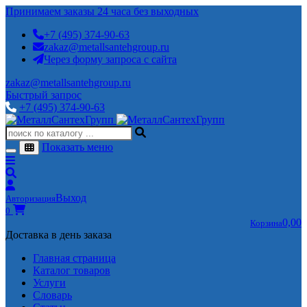
Принимаем заказы 24 часа без выходных
+7 (495) 374-90-63
zakaz@metallsantehgroup.ru
Через форму запроса с сайта
zakaz@metallsantehgroup.ru
Быстрый запрос
+7 (495) 374-90-63
Показать меню
Выход
Авторизация
0
0,00
Корзина
Доставка в день заказа
Главная страница
Каталог товаров
Услуги
Словарь