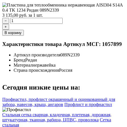
3 135,00
руб.
за 1 шт.
−
+
В корзину
Характеристики товара
Артикул МСГ: 1057899
Артикул производителя
089N2339
Бренд
Ридан
Материал
нержавейка
Страна происхождения
Россия
Сегодня низкие цены на:
Профнастил, профлист окрашенный и оцинкованный для
забора, навесов, крыш, ангаров
Профлист и профнастил
Стальная сетка сварная, кладочная, плетеная, дорожная,
штукатурная, тканная, рабица, ЦПВС, проволока
Сетка
стальная