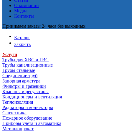
Статьи
О компании
Медиа
Контакты
Принимаем заказы 24 часа без выходных
Каталог
Закрыть
Услуги
Трубы для ХВС и ГВС
Трубы канализационные
Трубы стальные
Соединение труб
Запорная арматура
Фильтры и грязевики
Клапаны и регуляторы
Кондиционеры и вентиляция
Теплоизоляция
Радиаторы и конвекторы
Сантехника
Пожарное оборудование
Приборы учета и автоматика
Металлопрокат