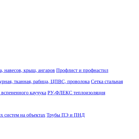
, навесов, крыш, ангаров
Профлист и профнастил
турная, тканная, рабица, ЦПВС, проволока
Сетка стальная
 вспененного каучука
РУ-ФЛЕКС теплоизоляция
 систем на объектах
Трубы ПЭ и ПНД