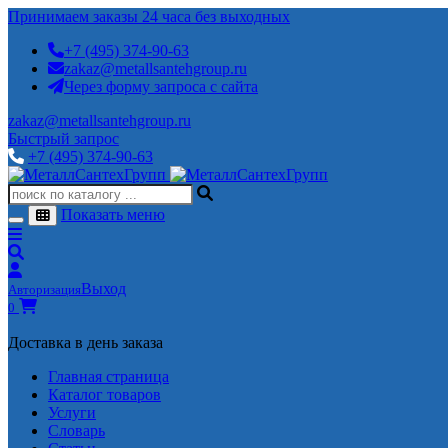
Принимаем заказы 24 часа без выходных
+7 (495) 374-90-63
zakaz@metallsantehgroup.ru
Через форму запроса с сайта
zakaz@metallsantehgroup.ru
Быстрый запрос
+7 (495) 374-90-63
Показать меню
Выход
Авторизация
0
Доставка в день заказа
Главная страница
Каталог товаров
Услуги
Словарь