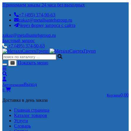
Принимаем заказы 24 часа без выходных
+7 (495) 374-90-63
zakaz@metallsantehgroup.ru
Через форму запроса с сайта
zakaz@metallsantehgroup.ru
Быстрый запрос
+7 (495) 374-90-63
Показать меню
Выход
Авторизация
0
0,00
Корзина
Доставка в день заказа
Главная страница
Каталог товаров
Услуги
Словарь