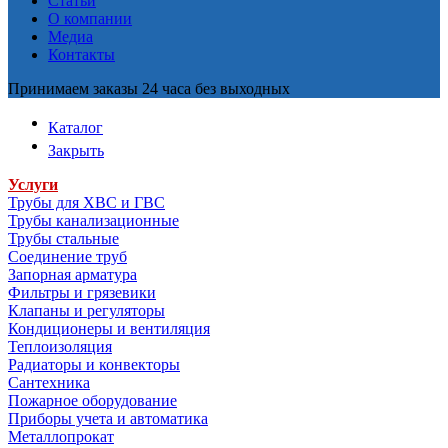
Статьи
О компании
Медиа
Контакты
Принимаем заказы 24 часа без выходных
Каталог
Закрыть
Услуги
Трубы для ХВС и ГВС
Трубы канализационные
Трубы стальные
Соединение труб
Запорная арматура
Фильтры и грязевики
Клапаны и регуляторы
Кондиционеры и вентиляция
Теплоизоляция
Радиаторы и конвекторы
Сантехника
Пожарное оборудование
Приборы учета и автоматика
Металлопрокат