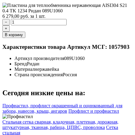
6 279,00
руб.
за 1 шт.
−
+
В корзину
Характеристики товара
Артикул МСГ: 1057903
Артикул производителя
089U1060
Бренд
Ридан
Материал
нержавейка
Страна происхождения
Россия
Сегодня низкие цены на:
Профнастил, профлист окрашенный и оцинкованный для
забора, навесов, крыш, ангаров
Профлист и профнастил
Стальная сетка сварная, кладочная, плетеная, дорожная,
штукатурная, тканная, рабица, ЦПВС, проволока
Сетка
стальная