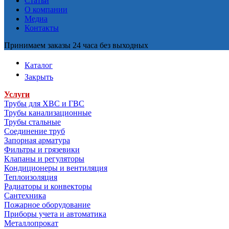
Статьи
О компании
Медиа
Контакты
Принимаем заказы 24 часа без выходных
Каталог
Закрыть
Услуги
Трубы для ХВС и ГВС
Трубы канализационные
Трубы стальные
Соединение труб
Запорная арматура
Фильтры и грязевики
Клапаны и регуляторы
Кондиционеры и вентиляция
Теплоизоляция
Радиаторы и конвекторы
Сантехника
Пожарное оборудование
Приборы учета и автоматика
Металлопрокат