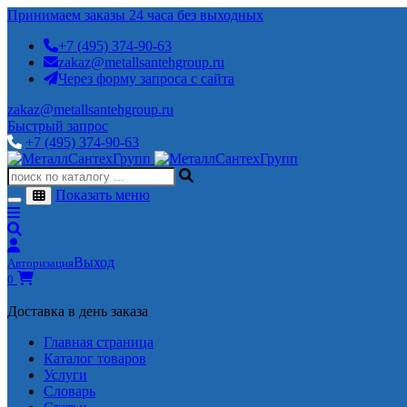
Принимаем заказы 24 часа без выходных
+7 (495) 374-90-63
zakaz@metallsantehgroup.ru
Через форму запроса с сайта
zakaz@metallsantehgroup.ru
Быстрый запрос
+7 (495) 374-90-63
Показать меню
Выход
Авторизация
0
Доставка в день заказа
Главная страница
Каталог товаров
Услуги
Словарь