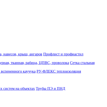
, навесов, крыш, ангаров
Профлист и профнастил
турная, тканная, рабица, ЦПВС, проволока
Сетка стальная
 вспененного каучука
РУ-ФЛЕКС теплоизоляция
 систем на объектах
Трубы ПЭ и ПНД