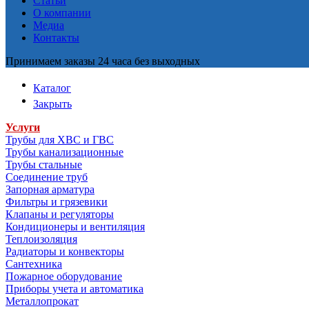
Статьи
О компании
Медиа
Контакты
Принимаем заказы 24 часа без выходных
Каталог
Закрыть
Услуги
Трубы для ХВС и ГВС
Трубы канализационные
Трубы стальные
Соединение труб
Запорная арматура
Фильтры и грязевики
Клапаны и регуляторы
Кондиционеры и вентиляция
Теплоизоляция
Радиаторы и конвекторы
Сантехника
Пожарное оборудование
Приборы учета и автоматика
Металлопрокат