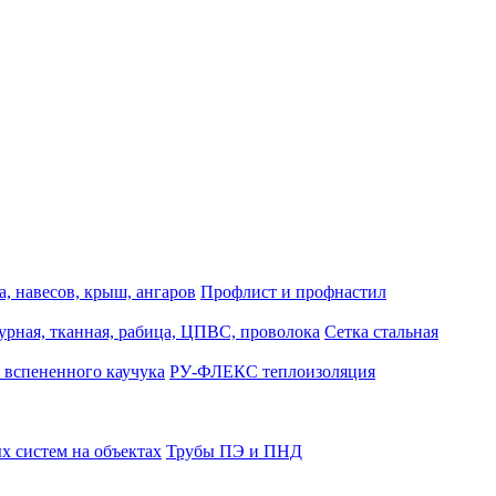
, навесов, крыш, ангаров
Профлист и профнастил
турная, тканная, рабица, ЦПВС, проволока
Сетка стальная
 вспененного каучука
РУ-ФЛЕКС теплоизоляция
 систем на объектах
Трубы ПЭ и ПНД