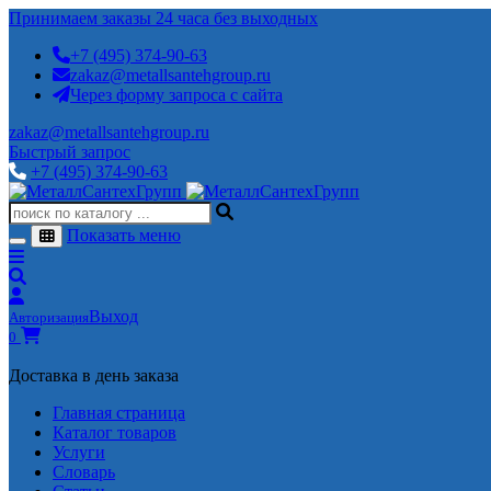
Принимаем заказы 24 часа без выходных
+7 (495) 374-90-63
zakaz@metallsantehgroup.ru
Через форму запроса с сайта
zakaz@metallsantehgroup.ru
Быстрый запрос
+7 (495) 374-90-63
Показать меню
Выход
Авторизация
0
Доставка в день заказа
Главная страница
Каталог товаров
Услуги
Словарь