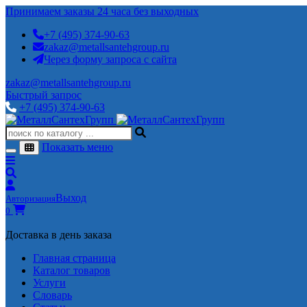
Принимаем заказы 24 часа без выходных
+7 (495) 374-90-63
zakaz@metallsantehgroup.ru
Через форму запроса с сайта
zakaz@metallsantehgroup.ru
Быстрый запрос
+7 (495) 374-90-63
Показать меню
Выход
Авторизация
0
Доставка в день заказа
Главная страница
Каталог товаров
Услуги
Словарь