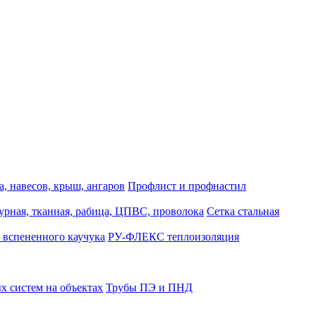
, навесов, крыш, ангаров
Профлист и профнастил
турная, тканная, рабица, ЦПВС, проволока
Сетка стальная
 вспененного каучука
РУ-ФЛЕКС теплоизоляция
 систем на объектах
Трубы ПЭ и ПНД