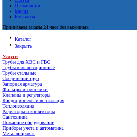
Статьи
О компании
Медиа
Контакты
Принимаем заказы 24 часа без выходных
Каталог
Закрыть
Услуги
Трубы для ХВС и ГВС
Трубы канализационные
Трубы стальные
Соединение труб
Запорная арматура
Фильтры и грязевики
Клапаны и регуляторы
Кондиционеры и вентиляция
Теплоизоляция
Радиаторы и конвекторы
Сантехника
Пожарное оборудование
Приборы учета и автоматика
Металлопрокат