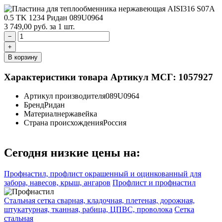
3 749,00
руб.
за 1 шт.
−
+
В корзину
Характеристики товара
Артикул МСГ: 1057927
Артикул производителя
089U0964
Бренд
Ридан
Материал
нержавейка
Страна происхождения
Россия
Сегодня низкие цены на:
Профнастил, профлист окрашенный и оцинкованный для
забора, навесов, крыш, ангаров
Профлист и профнастил
Стальная сетка сварная, кладочная, плетеная, дорожная,
штукатурная, тканная, рабица, ЦПВС, проволока
Сетка
стальная