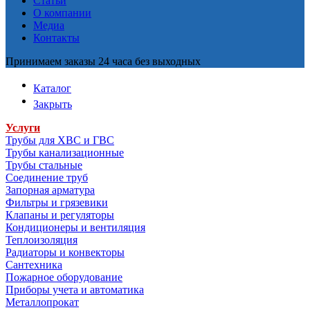
Статьи
О компании
Медиа
Контакты
Принимаем заказы 24 часа без выходных
Каталог
Закрыть
Услуги
Трубы для ХВС и ГВС
Трубы канализационные
Трубы стальные
Соединение труб
Запорная арматура
Фильтры и грязевики
Клапаны и регуляторы
Кондиционеры и вентиляция
Теплоизоляция
Радиаторы и конвекторы
Сантехника
Пожарное оборудование
Приборы учета и автоматика
Металлопрокат