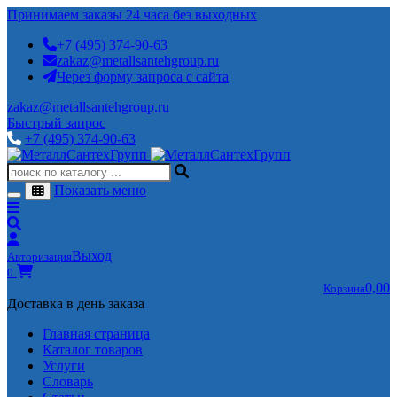
Принимаем заказы 24 часа без выходных
+7 (495) 374-90-63
zakaz@metallsantehgroup.ru
Через форму запроса с сайта
zakaz@metallsantehgroup.ru
Быстрый запрос
+7 (495) 374-90-63
Показать меню
Выход
Авторизация
0
0,00
Корзина
Доставка в день заказа
Главная страница
Каталог товаров
Услуги
Словарь