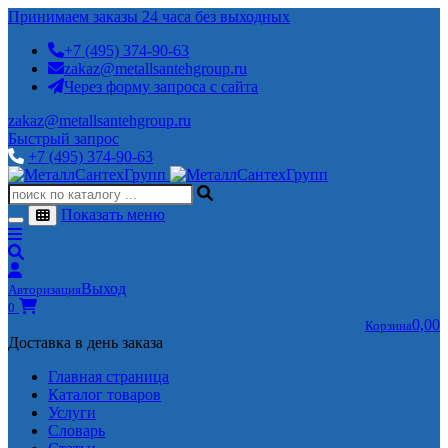
Принимаем заказы 24 часа без выходных
+7 (495) 374-90-63
zakaz@metallsantehgroup.ru
Через форму запроса с сайта
zakaz@metallsantehgroup.ru
Быстрый запрос
+7 (495) 374-90-63
Показать меню
Выход
Авторизация
0
0,00
Корзина
Доставка в день заказа
Главная страница
Каталог товаров
Услуги
Словарь