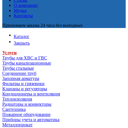
Статьи
О компании
Медиа
Контакты
Принимаем заказы 24 часа без выходных
Каталог
Закрыть
Услуги
Трубы для ХВС и ГВС
Трубы канализационные
Трубы стальные
Соединение труб
Запорная арматура
Фильтры и грязевики
Клапаны и регуляторы
Кондиционеры и вентиляция
Теплоизоляция
Радиаторы и конвекторы
Сантехника
Пожарное оборудование
Приборы учета и автоматика
Металлопрокат