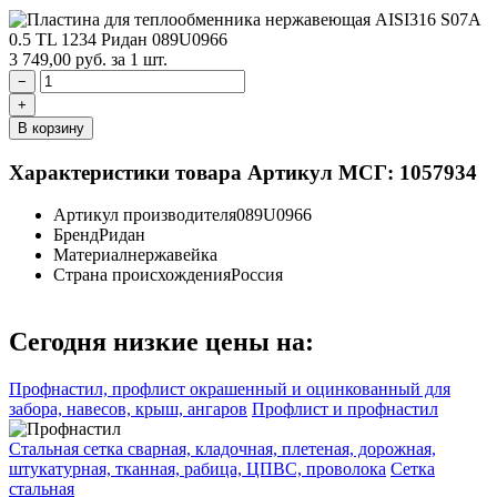
3 749,00
руб.
за 1 шт.
−
+
В корзину
Характеристики товара
Артикул МСГ: 1057934
Артикул производителя
089U0966
Бренд
Ридан
Материал
нержавейка
Страна происхождения
Россия
Сегодня низкие цены на:
Профнастил, профлист окрашенный и оцинкованный для
забора, навесов, крыш, ангаров
Профлист и профнастил
Стальная сетка сварная, кладочная, плетеная, дорожная,
штукатурная, тканная, рабица, ЦПВС, проволока
Сетка
стальная