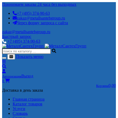
Принимаем заказы 24 часа без выходных
+7 (495) 374-90-63
zakaz@metallsantehgroup.ru
Через форму запроса с сайта
zakaz@metallsantehgroup.ru
Быстрый запрос
+7 (495) 374-90-63
Показать меню
Выход
Авторизация
0
0,00
Корзина
Доставка в день заказа
Главная страница
Каталог товаров
Услуги
Словарь