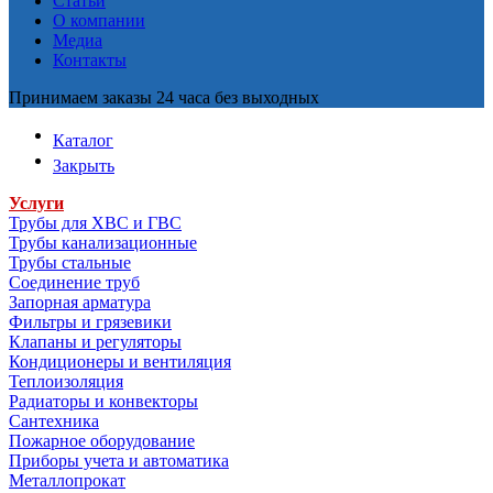
Статьи
О компании
Медиа
Контакты
Принимаем заказы 24 часа без выходных
Каталог
Закрыть
Услуги
Трубы для ХВС и ГВС
Трубы канализационные
Трубы стальные
Соединение труб
Запорная арматура
Фильтры и грязевики
Клапаны и регуляторы
Кондиционеры и вентиляция
Теплоизоляция
Радиаторы и конвекторы
Сантехника
Пожарное оборудование
Приборы учета и автоматика
Металлопрокат