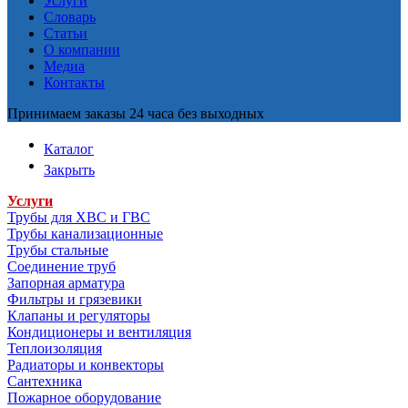
Услуги
Словарь
Статьи
О компании
Медиа
Контакты
Принимаем заказы 24 часа без выходных
Каталог
Закрыть
Услуги
Трубы для ХВС и ГВС
Трубы канализационные
Трубы стальные
Соединение труб
Запорная арматура
Фильтры и грязевики
Клапаны и регуляторы
Кондиционеры и вентиляция
Теплоизоляция
Радиаторы и конвекторы
Сантехника
Пожарное оборудование