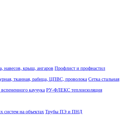
, навесов, крыш, ангаров
Профлист и профнастил
турная, тканная, рабица, ЦПВС, проволока
Сетка стальная
 вспененного каучука
РУ-ФЛЕКС теплоизоляция
 систем на объектах
Трубы ПЭ и ПНД