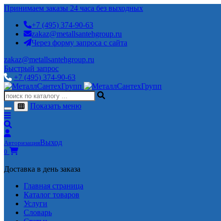
Принимаем заказы 24 часа без выходных
+7 (495) 374-90-63
zakaz@metallsantehgroup.ru
Через форму запроса с сайта
zakaz@metallsantehgroup.ru
Быстрый запрос
+7 (495) 374-90-63
Показать меню
Выход
Авторизация
0
Доставка в день заказа
Главная страница
Каталог товаров
Услуги
Словарь