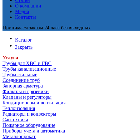
Статьи
О компании
Медиа
Контакты
Принимаем заказы 24 часа без выходных
Каталог
Закрыть
Услуги
Трубы для ХВС и ГВС
Трубы канализационные
Трубы стальные
Соединение труб
Запорная арматура
Фильтры и грязевики
Клапаны и регуляторы
Кондиционеры и вентиляция
Теплоизоляция
Радиаторы и конвекторы
Сантехника
Пожарное оборудование
Приборы учета и автоматика
Металлопрокат