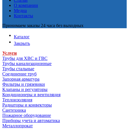
Статьи
О компании
Медиа
Контакты
Принимаем заказы 24 часа без выходных
Каталог
Закрыть
Услуги
Трубы для ХВС и ГВС
Трубы канализационные
Трубы стальные
Соединение труб
Запорная арматура
Фильтры и грязевики
Клапаны и регуляторы
Кондиционеры и вентиляция
Теплоизоляция
Радиаторы и конвекторы
Сантехника
Пожарное оборудование
Приборы учета и автоматика
Металлопрокат