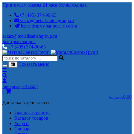
Принимаем заказы 24 часа без выходных
+7 (495) 374-90-63
zakaz@metallsantehgroup.ru
Через форму запроса с сайта
zakaz@metallsantehgroup.ru
Быстрый запрос
+7 (495) 374-90-63
Показать меню
Выход
Авторизация
0
0,00
Корзина
Доставка в день заказа
Главная страница
Каталог товаров
Услуги
Словарь