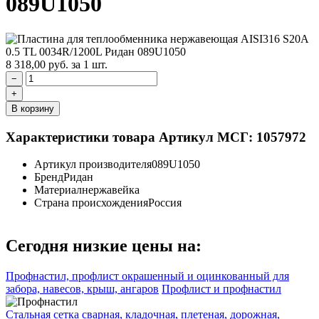
089U1050
8 318,00
руб.
за 1 шт.
−
+
В корзину
Характеристики товара
Артикул МСГ: 1057972
Артикул производителя
089U1050
Бренд
Ридан
Материал
нержавейка
Страна происхождения
Россия
Сегодня низкие цены на:
Профнастил, профлист окрашенный и оцинкованный для
забора, навесов, крыш, ангаров
Профлист и профнастил
Стальная сетка сварная, кладочная, плетеная, дорожная,