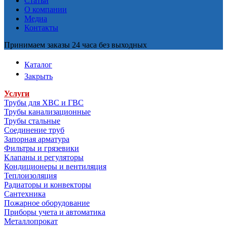
Статьи
О компании
Медиа
Контакты
Принимаем заказы 24 часа без выходных
Каталог
Закрыть
Услуги
Трубы для ХВС и ГВС
Трубы канализационные
Трубы стальные
Соединение труб
Запорная арматура
Фильтры и грязевики
Клапаны и регуляторы
Кондиционеры и вентиляция
Теплоизоляция
Радиаторы и конвекторы
Сантехника
Пожарное оборудование
Приборы учета и автоматика
Металлопрокат