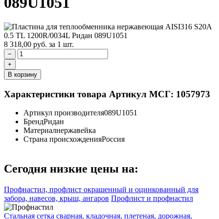
089U1051
8 318,00
руб.
за 1 шт.
−
+
В корзину
Характеристики товара
Артикул МСГ: 1057973
Артикул производителя
089U1051
Бренд
Ридан
Материал
нержавейка
Страна происхождения
Россия
Сегодня низкие цены на:
Профнастил, профлист окрашенный и оцинкованный для
забора, навесов, крыш, ангаров
Профлист и профнастил
Стальная сетка сварная, кладочная, плетеная, дорожная,