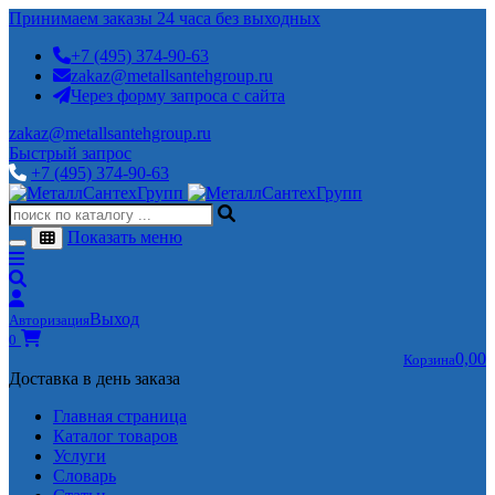
Принимаем заказы 24 часа без выходных
+7 (495) 374-90-63
zakaz@metallsantehgroup.ru
Через форму запроса с сайта
zakaz@metallsantehgroup.ru
Быстрый запрос
+7 (495) 374-90-63
Показать меню
Выход
Авторизация
0
0,00
Корзина
Доставка в день заказа
Главная страница
Каталог товаров
Услуги
Словарь