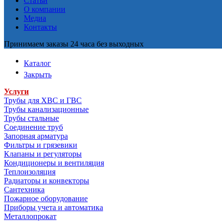
Статьи
О компании
Медиа
Контакты
Принимаем заказы 24 часа без выходных
Каталог
Закрыть
Услуги
Трубы для ХВС и ГВС
Трубы канализационные
Трубы стальные
Соединение труб
Запорная арматура
Фильтры и грязевики
Клапаны и регуляторы
Кондиционеры и вентиляция
Теплоизоляция
Радиаторы и конвекторы
Сантехника
Пожарное оборудование
Приборы учета и автоматика
Металлопрокат