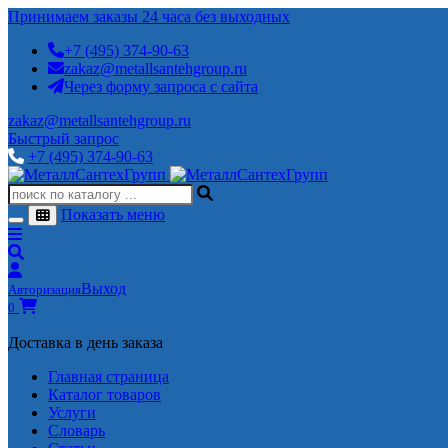
Принимаем заказы 24 часа без выходных
+7 (495) 374-90-63
zakaz@metallsantehgroup.ru
Через форму запроса с сайта
zakaz@metallsantehgroup.ru
Быстрый запрос
+7 (495) 374-90-63
Показать меню
Выход
Авторизация
0
Доставка в день заказа
Главная страница
Каталог товаров
Услуги
Словарь