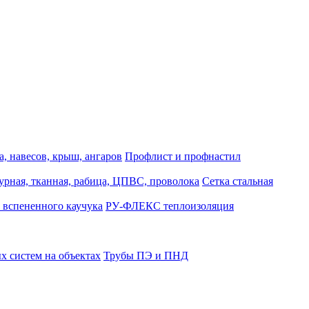
, навесов, крыш, ангаров
Профлист и профнастил
турная, тканная, рабица, ЦПВС, проволока
Сетка стальная
 вспененного каучука
РУ-ФЛЕКС теплоизоляция
 систем на объектах
Трубы ПЭ и ПНД