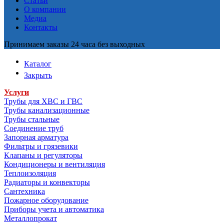
Статьи
О компании
Медиа
Контакты
Принимаем заказы 24 часа без выходных
Каталог
Закрыть
Услуги
Трубы для ХВС и ГВС
Трубы канализационные
Трубы стальные
Соединение труб
Запорная арматура
Фильтры и грязевики
Клапаны и регуляторы
Кондиционеры и вентиляция
Теплоизоляция
Радиаторы и конвекторы
Сантехника
Пожарное оборудование
Приборы учета и автоматика
Металлопрокат