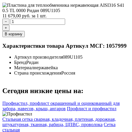
11 679,00
руб.
за 1 шт.
−
+
В корзину
Характеристики товара
Артикул МСГ: 1057999
Артикул производителя
089U1105
Бренд
Ридан
Материал
нержавейка
Страна происхождения
Россия
Сегодня низкие цены на:
Профнастил, профлист окрашенный и оцинкованный для
забора, навесов, крыш, ангаров
Профлист и профнастил
Стальная сетка сварная, кладочная, плетеная, дорожная,
штукатурная, тканная, рабица, ЦПВС, проволока
Сетка
стальная