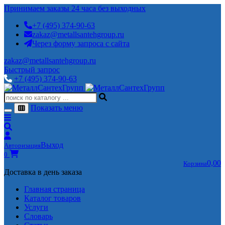
Принимаем заказы 24 часа без выходных
+7 (495) 374-90-63
zakaz@metallsantehgroup.ru
Через форму запроса с сайта
zakaz@metallsantehgroup.ru
Быстрый запрос
+7 (495) 374-90-63
Показать меню
Выход
Авторизация
0
0,00
Корзина
Доставка в день заказа
Главная страница
Каталог товаров
Услуги
Словарь