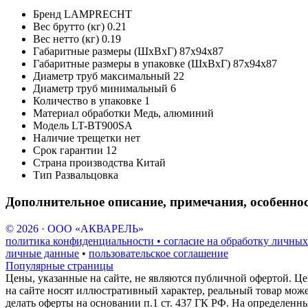
Бренд
LAMPRECHT
Вес брутто (кг)
0.21
Вес нетто (кг)
0.19
Габаритные размеры (ШxВxГ)
87x94x87
Габаритные размеры в упаковке (ШxВxГ)
87x94x87
Диаметр труб максимальный
22
Диаметр труб минимальный
6
Количество в упаковке
1
Материал обработки
Медь, алюминий
Модель
LT-BT900SA
Наличие трещетки
нет
Срок гарантии
12
Страна производства
Китай
Тип
Развальцовка
Дополнительное описание, примечания, особенно
© 2026 · ООО «АКВАРЕЛЬ»
политика конфиденциальности • согласие на обработку личных
личные данные
•
пользовательское соглашение
Популярные страницы
Цены, указанные на сайте, не являются публичной офертой. Це
на сайте носят иллюстративный характер, реальный товар мож
делать оферты на основании п.1 ст. 437 ГК РФ. На определенн