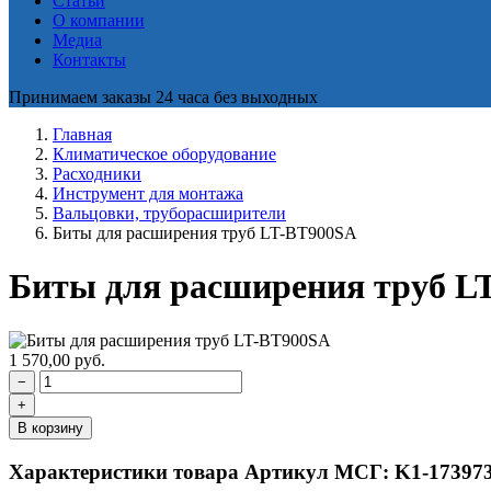
Статьи
О компании
Медиа
Контакты
Принимаем заказы 24 часа без выходных
Главная
Климатическое оборудование
Расходники
Инструмент для монтажа
Вальцовки, труборасширители
Биты для расширения труб LT-BT900SA
Биты для расширения труб L
1 570,00
руб.
−
+
В корзину
Характеристики товара
Артикул МСГ: K1-17397