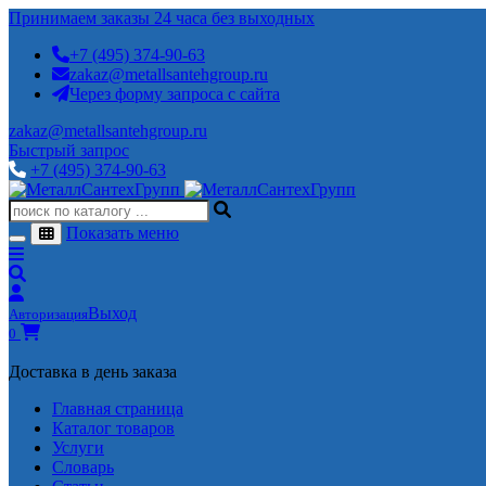
Принимаем заказы 24 часа без выходных
+7 (495) 374-90-63
zakaz@metallsantehgroup.ru
Через форму запроса с сайта
zakaz@metallsantehgroup.ru
Быстрый запрос
+7 (495) 374-90-63
Показать меню
Выход
Авторизация
0
Доставка в день заказа
Главная страница
Каталог товаров
Услуги
Словарь