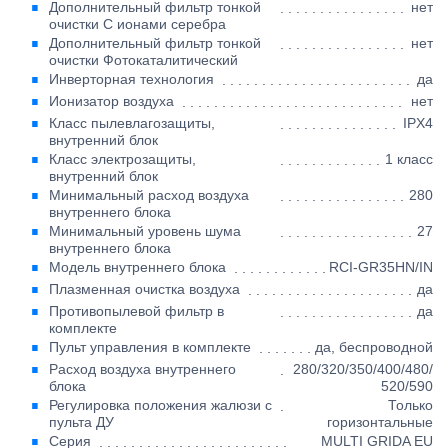
Дополнительный фильтр тонкой
нет
очистки С ионами серебра
Дополнительный фильтр тонкой
нет
очистки Фотокаталитический
Инверторная технология
да
Ионизатор воздуха
нет
Класс пылевлагозащиты,
IPX4
внутренний блок
Класс электрозащиты,
1 класс
внутренний блок
Минимальный расход воздуха
280
внутреннего блока
Минимальный уровень шума
27
внутреннего блока
Модель внутреннего блока
RCI-GR35HN/IN
Плазменная очистка воздуха
да
Противопылевой фильтр в
да
комплекте
Пульт управления в комплекте
да, беспроводной
Расход воздуха внутреннего
280/320/350/400/480/
блока
520/590
Регулировка положения жалюзи с
Только
пульта ДУ
горизонтальные
Серия
MULTI GRIDA EU