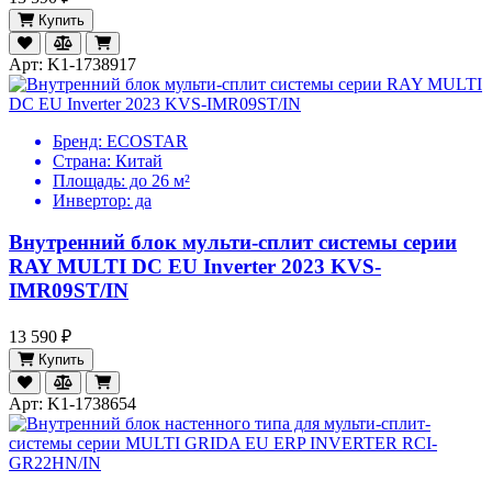
Купить
Арт: K1-1738917
Бренд:
ECOSTAR
Страна:
Китай
Площадь:
до 26 м²
Инвертор:
да
Внутренний блок мульти-сплит системы серии
RAY MULTI DC EU Inverter 2023 KVS-
IMR09ST/IN
13 590 ₽
Купить
Арт: K1-1738654