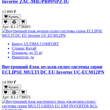
Inverter ZAC-MIE/PR09NPZ-IU
13 890 ₽
Купить
Арт: K1-1738493
Бренд:
ULTIMA COMFORT
Страна:
Китай
Площадь:
до 35 м²
Инвертор:
да
Внутренний блок мульти-сплит-системы серии
ECLIPSE MULTI DC EU Inverter UC-ECM12PN
14 090 ₽
Купить
Арт: K1-1738655