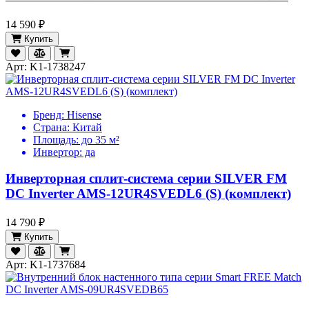
14 590 ₽
Купить
Арт: K1-1738247
Бренд:
Hisense
Страна:
Китай
Площадь:
до 35 м²
Инвертор:
да
Инверторная cплит-система серии SILVER FM
DC Inverter AMS-12UR4SVEDL6 (S) (комплект)
14 790 ₽
Купить
Арт: K1-1737684