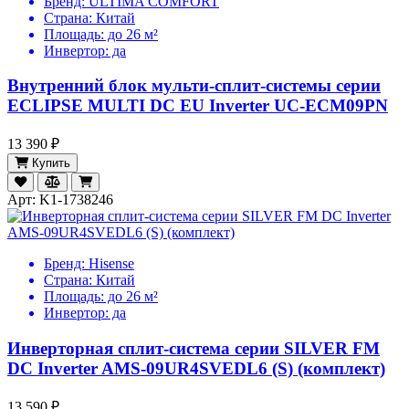
Бренд:
ULTIMA COMFORT
Страна:
Китай
Площадь:
до 26 м²
Инвертор:
да
Внутренний блок мульти-сплит-системы серии
ECLIPSE MULTI DC EU Inverter UC-ECM09PN
13 390 ₽
Купить
Арт: K1-1738246
Бренд:
Hisense
Страна:
Китай
Площадь:
до 26 м²
Инвертор:
да
Инверторная cплит-система серии SILVER FM
DC Inverter AMS-09UR4SVEDL6 (S) (комплект)
13 590 ₽