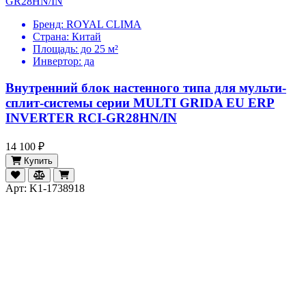
Бренд:
ROYAL CLIMA
Страна:
Китай
Площадь:
до 25 м²
Инвертор:
да
Внутренний блок настенного типа для мульти-
сплит-системы серии MULTI GRIDA EU ERP
INVERTER RCI-GR28HN/IN
14 100 ₽
Купить
Арт: K1-1738918