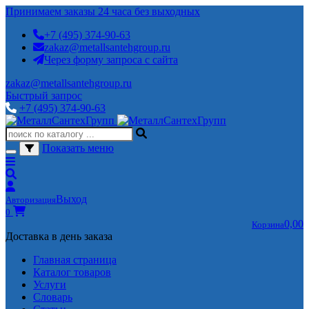
Принимаем заказы 24 часа без выходных
+7 (495) 374-90-63
zakaz@metallsantehgroup.ru
Через форму запроса с сайта
zakaz@metallsantehgroup.ru
Быстрый запрос
+7 (495) 374-90-63
Показать меню
Выход
Авторизация
0
0,00
Корзина
Доставка в день заказа
Главная страница
Каталог товаров
Услуги
Словарь