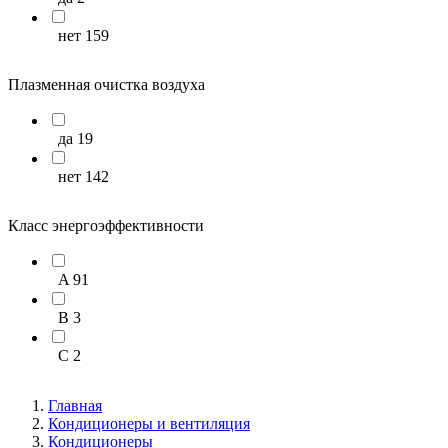
39
2
нет
159
40
2
Плазменная очистка воздуха
да
19
нет
142
Класс энергоэффективности
A
91
B
3
C
2
Главная
Кондиционеры и вентиляция
Кондиционеры