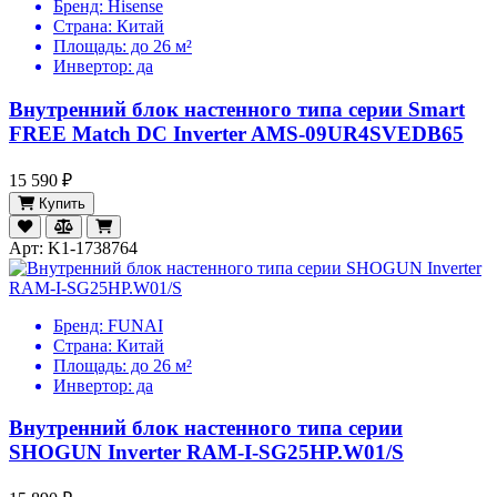
Бренд:
Hisense
Страна:
Китай
Площадь:
до 26 м²
Инвертор:
да
Внутренний блок настенного типа серии Smart
FREE Match DC Inverter AMS-09UR4SVEDB65
15 590 ₽
Купить
Арт: K1-1738764
Бренд:
FUNAI
Страна:
Китай
Площадь:
до 26 м²
Инвертор:
да
Внутренний блок настенного типа серии
SHOGUN Inverter RAM-I-SG25HP.W01/S