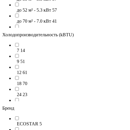
до 52 м² - 5.3 кВт
57
до 70 м² - 7.0 кВт
41
до 88 м² - 8.8 кВт
17
Холодопроизводительность (kBTU)
до 106 м² - 10.6 кВт
11
7
14
свыше 106 м²
9
9
51
12
61
18
70
24
23
30
18
Бренд
36
10
ECOSTAR
5
36+
10