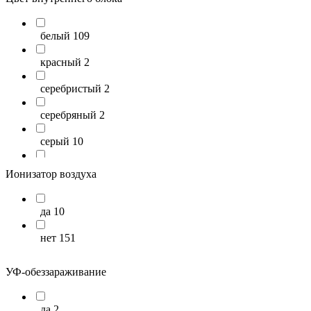
24
2
белый
109
25
8
красный
2
26
1
серебристый
2
27
11
серебряный
2
28
1
серый
10
29
4
стальной
5
Ионизатор воздуха
30
11
чёрный
13
31
6
да
10
шампань
2
32
4
нет
151
33
7
УФ-обеззараживание
34
9
35
3
да
2