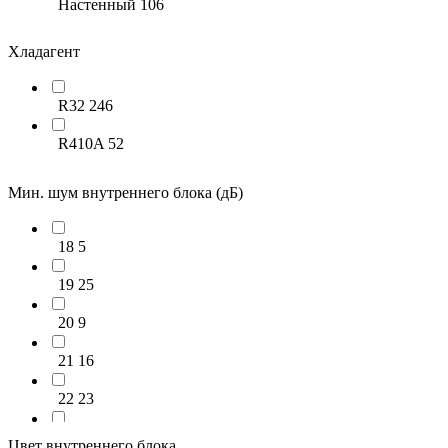
Настенный
106
Хладагент
R32
246
R410A
52
Мин. шум внутреннего блока (дБ)
18
5
19
25
20
9
21
16
22
23
23
12
Цвет внутреннего блока