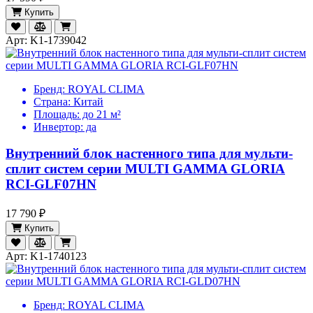
Купить
Арт: K1-1739042
Бренд:
ROYAL CLIMA
Страна:
Китай
Площадь:
до 21 м²
Инвертор:
да
Внутренний блок настенного типа для мульти-
сплит систем серии MULTI GAMMA GLORIA
RCI-GLF07HN
17 790 ₽
Купить
Арт: K1-1740123
Бренд:
ROYAL CLIMA