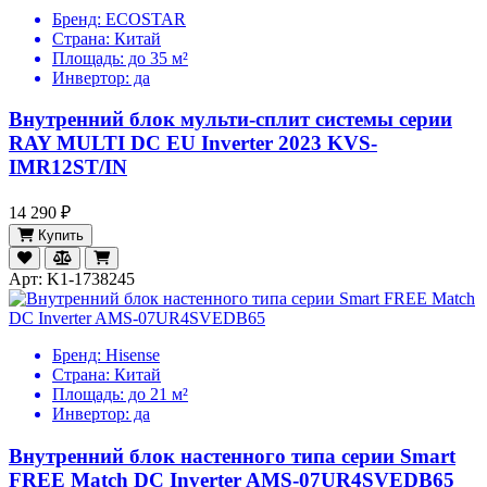
Бренд:
ECOSTAR
Страна:
Китай
Площадь:
до 35 м²
Инвертор:
да
Внутренний блок мульти-сплит системы серии
RAY MULTI DC EU Inverter 2023 KVS-
IMR12ST/IN
14 290 ₽
Купить
Арт: K1-1738245
Бренд:
Hisense
Страна:
Китай
Площадь:
до 21 м²
Инвертор:
да
Внутренний блок настенного типа серии Smart
FREE Match DC Inverter AMS-07UR4SVEDB65