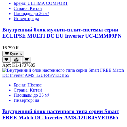
Бренд:
ULTIMA COMFORT
Страна:
Китай
Площадь:
до 26 м²
Инвертор:
да
Внутренний блок мульти-сплит-системы серии
ECLIPSE MULTI DC EU Inverter UC-EMM09PN
16 790 ₽
Купить
Арт: K1-1737685
Бренд:
Hisense
Страна:
Китай
Площадь:
до 35 м²
Инвертор:
да
Внутренний блок настенного типа серии Smart
FREE Match DC Inverter AMS-12UR4SVEDB65