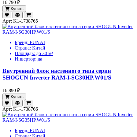
16 790 ₽
Купить
Арт: K1-1738765
Бренд:
FUNAI
Страна:
Китай
Площадь:
до 30 м²
Инвертор:
да
Внутренний блок настенного типа серии
SHOGUN Inverter RAM-I-SG30HP.W01/S
16 890 ₽
Купить
Арт: K1-1738766
Бренд:
FUNAI
Страна:
Китай