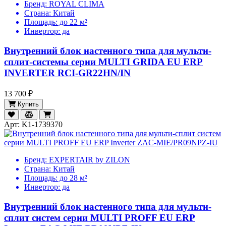
Бренд:
ROYAL CLIMA
Страна:
Китай
Площадь:
до 22 м²
Инвертор:
да
Внутренний блок настенного типа для мульти-
сплит-системы серии MULTI GRIDA EU ERP
INVERTER RCI-GR22HN/IN
13 700 ₽
Купить
Арт: K1-1739370
Бренд:
EXPERTAIR by ZILON
Страна:
Китай
Площадь:
до 28 м²
Инвертор:
да
Внутренний блок настенного типа для мульти-
сплит систем серии MULTI PROFF EU ERP