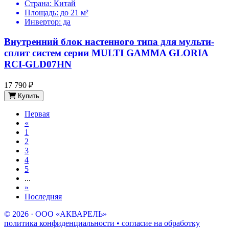
Страна:
Китай
Площадь:
до 21 м²
Инвертор:
да
Внутренний блок настенного типа для мульти-
сплит систем серии MULTI GAMMA GLORIA
RCI-GLD07HN
17 790 ₽
Купить
Первая
«
1
2
3
4
5
...
»
Последняя
© 2026 · ООО «АКВАРЕЛЬ»
политика конфиденциальности • согласие на обработку