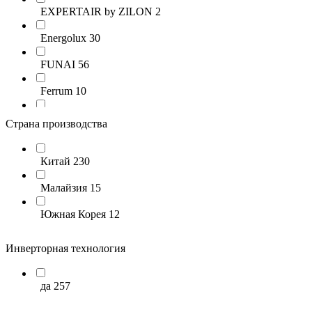
EXPERTAIR by ZILON
2
Energolux
30
FUNAI
56
Ferrum
10
HITACHI
26
Страна производства
Hisense
82
Китай
230
LG
30
Малайзия
15
ROYAL CLIMA
48
Южная Корея
12
Toshiba
9
Инверторная технология
ULTIMA COMFORT
8
да
257