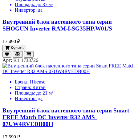
Площадь:
до 37 м²
Инвертор:
да
Внутренний блок настенного типа серии
SHOGUN Inverter RAM-I-SG35HP.W01/S
17 490 ₽
Купить
Арт: K1-1738726
Бренд:
Hisense
Страна:
Китай
Площадь:
до 21 м²
Инвертор:
да
Внутренний блок настенного типа серии Smart
FREE Match DC Inverter R32 AMS-
07UW4RVEDB00H
17 590 ₽