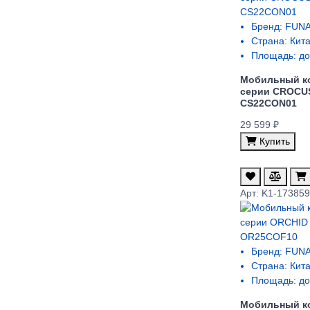
Бренд:
FUNA
Страна:
Кит
Площадь:
до
Мобильный к
cерии CROCU
CS22CON01
29 599 ₽
Купить
Арт: K1-17385
Бренд:
FUNA
Страна:
Кит
Площадь:
до
Мобильный к