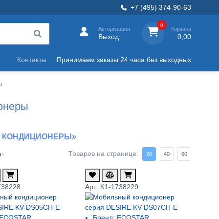
+7 (495) 374-90-63
0
Авторизация
Корзина
Выход
0,00
Контакты
Принимаем заказы 24 часа без выходных
ы
онеры
Е КОНДИЦИОНЕРЫ»
Товаров на странице:
ю
↕
20
40
60
738228
Арт: K1-1738229
ECOSTAR
Бренд:
ECOSTAR