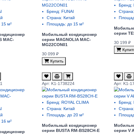
Бренд:
I
Бренд:
FUNAI
Страна
ай
Страна:
Китай
Площад
 15 м²
Площадь:
до 15 м²
Мобильн
cерии T
ондиционер
Мобильный кондиционер
S MAC-
cерии MAGNOLIA MAC-
30 199 ₽
MG22CON01
Купит
30 099 ₽
Купить
91
Арт: K1-1738224
Арт: K1-1
Бренд:
ROYAL CLIMA
Бренд:
I
Страна:
Китай
Страна
ай
Площадь:
до 20 м²
Площад
 16 м²
Мобильный кондиционер
Мобильн
cерии BUSTA RM-BS28CH-E
cерии V 
ондиционер