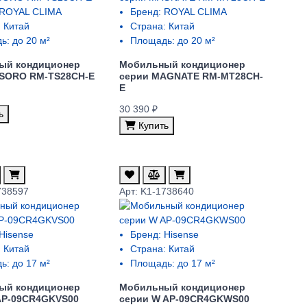
ROYAL CLIMA
Бренд:
ROYAL CLIMA
:
Китай
Страна:
Китай
ь:
до 20 м²
Площадь:
до 20 м²
ый кондиционер
Мобильный кондиционер
ESORO RM-TS28CH-E
cерии MAGNATE RM-MT28CH-
E
30 390 ₽
ь
Купить
738597
Арт: K1-1738640
Hisense
Бренд:
Hisense
:
Китай
Страна:
Китай
ь:
до 17 м²
Площадь:
до 17 м²
ый кондиционер
Мобильный кондиционер
AP-09CR4GKVS00
cерии W AP-09CR4GKWS00