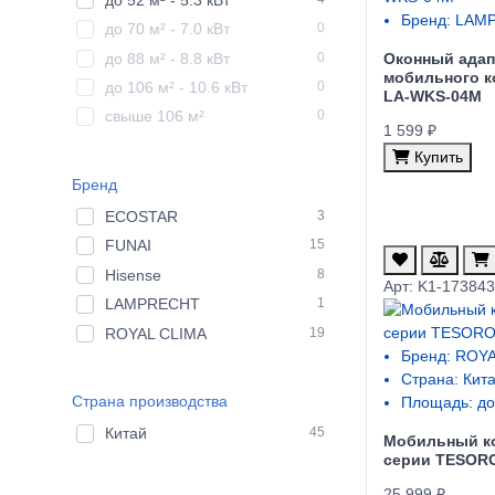
Бренд:
LAMP
до 70 м² - 7.0 кВт
0
до 88 м² - 8.8 кВт
0
Оконный адап
мобильного к
до 106 м² - 10.6 кВт
0
LA-WKS-04M
свыше 106 м²
0
1 599 ₽
Купить
Бренд
ECOSTAR
3
FUNAI
15
Hisense
8
Арт: K1-17384
LAMPRECHT
1
ROYAL CLIMA
19
Бренд:
ROYA
Страна:
Кит
Страна производства
Площадь:
до
Китай
45
Мобильный к
cерии TESOR
25 999 ₽