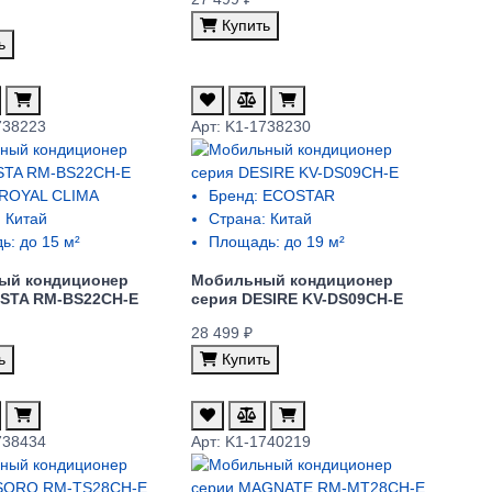
Купить
ь
738223
Арт: K1-1738230
ROYAL CLIMA
Бренд:
ECOSTAR
:
Китай
Страна:
Китай
ь:
до 15 м²
Площадь:
до 19 м²
ый кондиционер
Мобильный кондиционер
USTA RM-BS22CH-E
серия DESIRE KV-DS09CH-E
28 499 ₽
ь
Купить
738434
Арт: K1-1740219