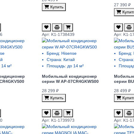
27 390 ₽
Купить
Купит
96
Арт: K1-1738439
Арт: K1-1
se
Бренд:
Hisense
Бренд:
ай
Страна:
Китай
Страна
 14 м²
Площадь:
до 14 м²
Площад
ондиционер
Мобильный кондиционер
Мобильн
7CR4GKVS00
cерии W AP-07CR4GKWS00
cерии B
28 299 ₽
28 499 ₽
Купить
Купит
80
Арт: K1-1739973
Арт: K1-1