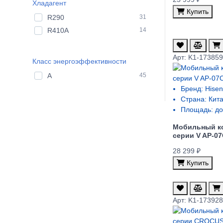
Хладагент
Купить
R290
31
R410A
14
Арт: K1-17385
Класс энергоэффективности
A
45
Бренд:
Hisen
Страна:
Кит
Площадь:
до
Мобильный к
cерии V AP-0
28 299 ₽
Купить
Арт: K1-17392