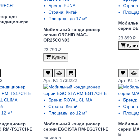
RECHT
Бренд:
FUNAI
Страна
Страна:
Китай
Площад
тер для
Площадь:
до 17 м²
ондиционера
Мобильн
серия DE
Мобильный кондиционер
серии ORCHID MAC-
23 899 ₽
OR25CON03
Купит
23 790 ₽
Купить
32
Арт: K1-1738222
Арт: K1-1
L CLIMA
Бренд:
ROYAL CLIMA
Бренд:
ай
Страна:
Китай
Страна
 12 м²
Площадь:
до 12 м²
Площад
ондиционер
Мобильный кондиционер
Мобильн
O RM-TS17CH-E
cерии EGOISTA RM-EG17CH-E
cерии M
E
26 499 ₽