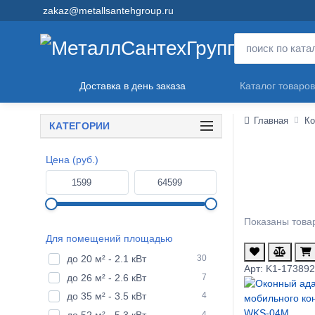
zakaz@metallsantehgroup.ru
Доставка в день заказа
Каталог товаров
Главная
Ко
КАТЕГОРИИ
Цена (руб.)
Показаны товар
Для помещений площадью
до 20 м² - 2.1 кВт
30
Арт: K1-17389
до 26 м² - 2.6 кВт
7
до 35 м² - 3.5 кВт
4
до 52 м² - 5.3 кВт
4