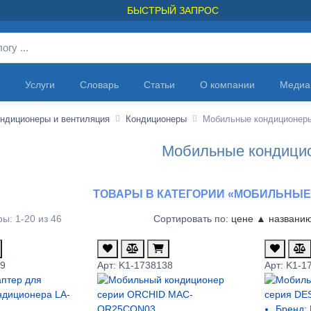
БЫСТРЫЙ ЗАПРОС
Услуги
Словарь
Статьи
О компании
Медиа
ндиционеры и вентиляция
Кондиционеры
Мобильные кондиционер
Мобильные кондици
ТОВАРЫ В КАТЕГОРИИ «МОБИЛЬНЫ
ы: 1-20 из 46
Сортировать по:
цене ▲
названи
29
Арт: K1-1738138
Арт: K1-1
Бренд: