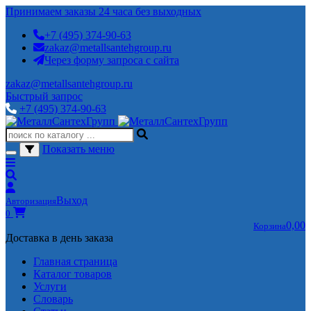
Принимаем заказы 24 часа без выходных
+7 (495) 374-90-63
zakaz@metallsantehgroup.ru
Через форму запроса с сайта
zakaz@metallsantehgroup.ru
Быстрый запрос
+7 (495) 374-90-63
Показать меню
Выход
Авторизация
0
0,00
Корзина
Доставка в день заказа
Главная страница
Каталог товаров
Услуги
Словарь