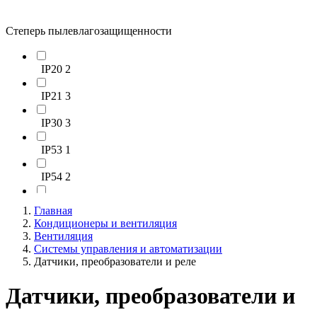
Степерь пылевлагозащищенности
IP20
2
IP21
3
IP30
3
IP53
1
IP54
2
IP65
4
Главная
Кондиционеры и вентиляция
IP65/67
2
Вентиляция
Системы управления и автоматизации
IP65/68
3
Датчики, преобразователи и реле
Датчики, преобразователи и