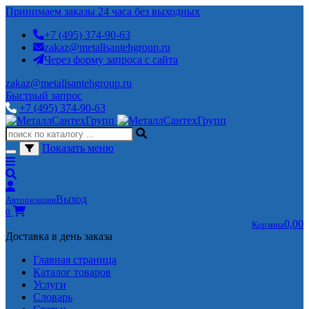
Принимаем заказы 24 часа без выходных
+7 (495) 374-90-63
zakaz@metallsantehgroup.ru
Через форму запроса с сайта
zakaz@metallsantehgroup.ru
Быстрый запрос
+7 (495) 374-90-63
Показать меню
Выход
Авторизация
0
0,00
Корзина
Доставка в день заказа
Главная страница
Каталог товаров
Услуги
Словарь