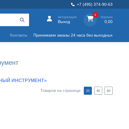
+7 (495) 374-90-63
0
Авторизация
Корзина
Выход
0,00
Контакты
Принимаем заказы 24 часа без выходных
румент
ЬНЫЙ ИНСТРУМЕНТ»
Товаров на странице:
↕
20
40
60