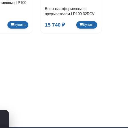
рменные LP100-
Весы платформенные с
прерывателем LP100-32RCV
15 740 ₽
Купить
Купить